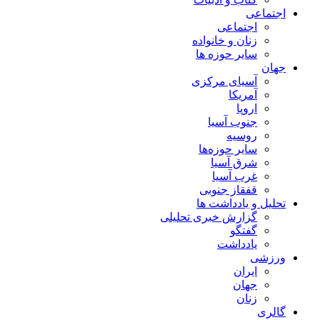
اجتماعی
اجتماعی
زنان و خانواده
سایر حوزه ها
جهان
آسیای مرکزی
آمریکا
اروپا
جنوب آسیا
روسیه
سایر حوزه‌ها
شرق آسیا
غرب آسیا
قفقاز جنوبی
تحلیل و یادداشت ها
گزارش خبری تحلیلی
گفتگو
یادداشت
ورزشی
ایران
جهان
زنان
گالری