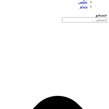
عکس
ویدئو
جستجو