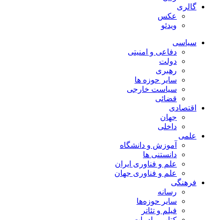
گالری
عکس
ویدئو
سیاسی
دفاعی و امنیتی
دولت
رهبری
سایر حوزه ها
سیاست خارجی
قضائی
اقتصادی
جهان
داخلی
علمی
آموزش و دانشگاه
دانستنی ها
علم و فناوری ایران
علم و فناوری جهان
فرهنگی
رسانه
سایر حوزه‌ها
فیلم و تئاتر
کتاب و ادبیات