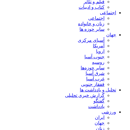
فیلم و تئاتر
کتاب و ادبیات
اجتماعی
اجتماعی
زنان و خانواده
سایر حوزه ها
جهان
آسیای مرکزی
آمریکا
اروپا
جنوب آسیا
روسیه
سایر حوزه‌ها
شرق آسیا
غرب آسیا
قفقاز جنوبی
تحلیل و یادداشت ها
گزارش خبری تحلیلی
گفتگو
یادداشت
ورزشی
ایران
جهان
زنان