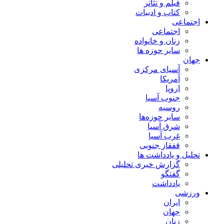
فیلم و تئاتر
کتاب و ادبیات
اجتماعی
اجتماعی
زنان و خانواده
سایر حوزه ها
جهان
آسیای مرکزی
آمریکا
اروپا
جنوب آسیا
روسیه
سایر حوزه‌ها
شرق آسیا
غرب آسیا
قفقاز جنوبی
تحلیل و یادداشت ها
گزارش خبری تحلیلی
گفتگو
یادداشت
ورزشی
ایران
جهان
زنان