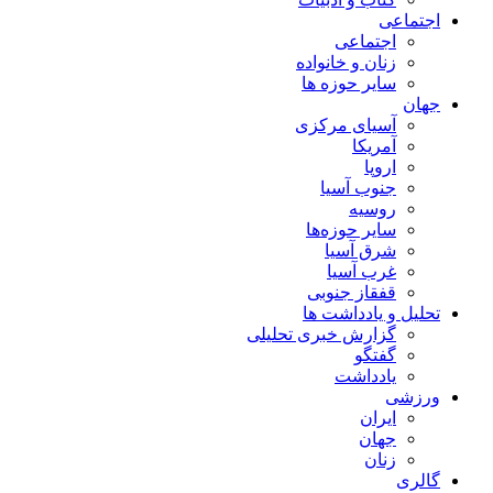
اجتماعی
اجتماعی
زنان و خانواده
سایر حوزه ها
جهان
آسیای مرکزی
آمریکا
اروپا
جنوب آسیا
روسیه
سایر حوزه‌ها
شرق آسیا
غرب آسیا
قفقاز جنوبی
تحلیل و یادداشت ها
گزارش خبری تحلیلی
گفتگو
یادداشت
ورزشی
ایران
جهان
زنان
گالری