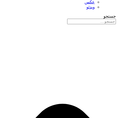
عکس
ویدئو
جستجو