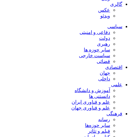
گالری
عکس
ویدئو
سیاسی
دفاعی و امنیتی
دولت
رهبری
سایر حوزه ها
سیاست خارجی
قضائی
اقتصادی
جهان
داخلی
علمی
آموزش و دانشگاه
دانستنی ها
علم و فناوری ایران
علم و فناوری جهان
فرهنگی
رسانه
سایر حوزه‌ها
فیلم و تئاتر
کتاب و ادبیات