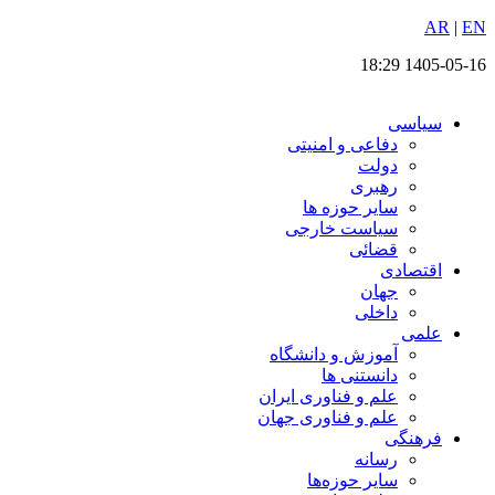
EN
پرش
|
AR
به
1405-05-16 18:29
محتوا
سیاسی
دفاعی و امنیتی
دولت
رهبری
سایر حوزه ها
سیاست خارجی
قضائی
اقتصادی
جهان
داخلی
علمی
آموزش و دانشگاه
دانستنی ها
علم و فناوری ایران
علم و فناوری جهان
فرهنگی
رسانه
سایر حوزه‌ها