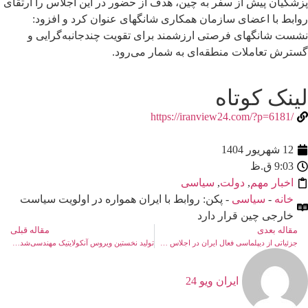
پزشکیان پیش از سفر به چین، هدف از حضور در این اجلاس را ارتقای
روابط با اعضای سازمان همکاری شانگهای عنوان کرد و افزود:
نشست شانگهای فرصتی ارزشمند برای تقویت چندجانبه‌گرایی و
گسترش تعاملات منطقه‌ای به شمار می‌رود.
لینک کوتاه
/https://iranview24.com/?p=6181
12 شهریور 1404
9:03 ق.ظ
اخبار مهم
,
دولت
,
سیاسی
خانه
-
سیاسی
- پکن: روابط با ایران همواره در اولویت سیاست
خارجی چین قرار دارد
مقاله بعدی
مقاله قبلی
جزئیاتی از دیپلماسی فعال ایران در اجلاس سران سازمان همکاری شانگهای
تولید نخستین ویروس آنکولایتیک مهندسی‌شده در ایران برای درمان سرطان گلیوبلاستوما
ایران ویو 24