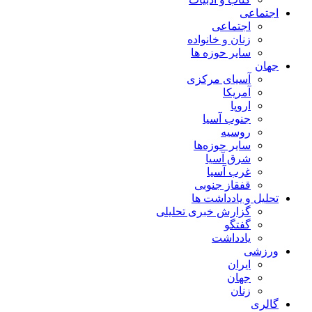
اجتماعی
اجتماعی
زنان و خانواده
سایر حوزه ها
جهان
آسیای مرکزی
آمریکا
اروپا
جنوب آسیا
روسیه
سایر حوزه‌ها
شرق آسیا
غرب آسیا
قفقاز جنوبی
تحلیل و یادداشت ها
گزارش خبری تحلیلی
گفتگو
یادداشت
ورزشی
ایران
جهان
زنان
گالری