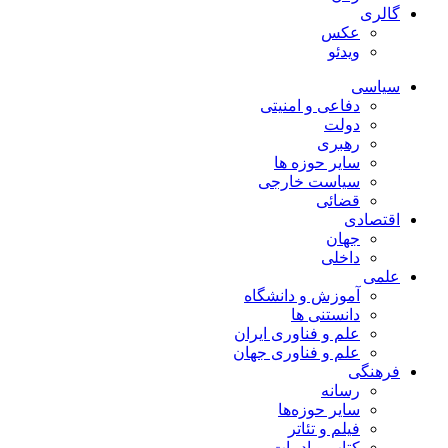
گالری
عکس
ویدئو
سیاسی
دفاعی و امنیتی
دولت
رهبری
سایر حوزه ها
سیاست خارجی
قضائی
اقتصادی
جهان
داخلی
علمی
آموزش و دانشگاه
دانستنی ها
علم و فناوری ایران
علم و فناوری جهان
فرهنگی
رسانه
سایر حوزه‌ها
فیلم و تئاتر
کتاب و ادبیات