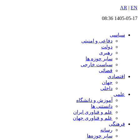
EN
پرش
|
AR
به
1405-05-17 08:36
محتوا
سیاسی
دفاعی و امنیتی
دولت
رهبری
سایر حوزه ها
سیاست خارجی
قضائی
اقتصادی
جهان
داخلی
علمی
آموزش و دانشگاه
دانستنی ها
علم و فناوری ایران
علم و فناوری جهان
فرهنگی
رسانه
سایر حوزه‌ها