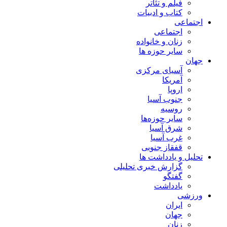
فیلم و تئاتر
کتاب و ادبیات
اجتماعی
اجتماعی
زنان و خانواده
سایر حوزه ها
جهان
آسیای مرکزی
آمریکا
اروپا
جنوب آسیا
روسیه
سایر حوزه‌ها
شرق آسیا
غرب آسیا
قفقاز جنوبی
تحلیل و یادداشت ها
گزارش خبری تحلیلی
گفتگو
یادداشت
ورزشی
ایران
جهان
زنان