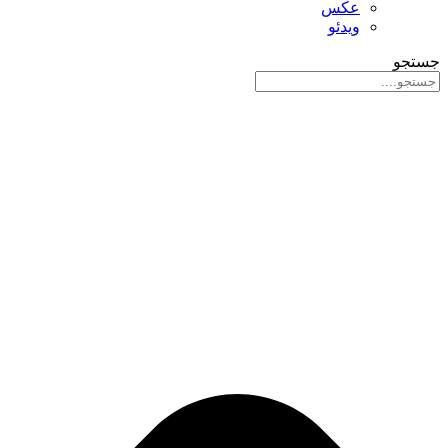
عکس
ویدئو
جستجو