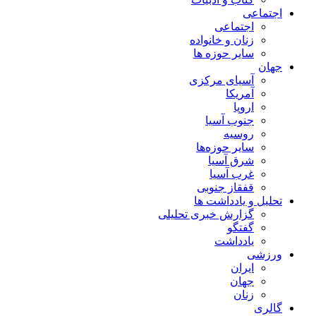
اجتماعی
اجتماعی
زنان و خانواده
سایر حوزه ها
جهان
آسیای مرکزی
آمریکا
اروپا
جنوب آسیا
روسیه
سایر حوزه‌ها
شرق آسیا
غرب آسیا
قفقاز جنوبی
تحلیل و یادداشت ها
گزارش خبری تحلیلی
گفتگو
یادداشت
ورزشی
ایران
جهان
زنان
گالری