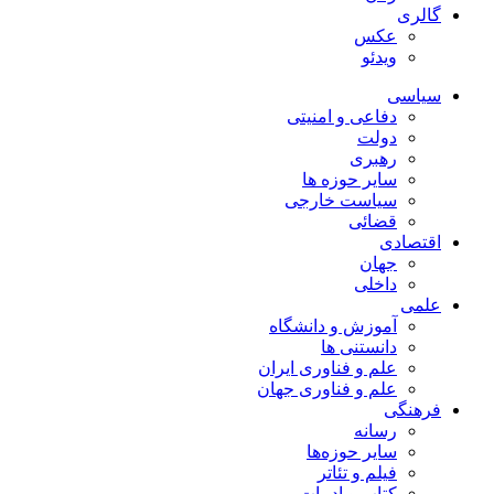
گالری
عکس
ویدئو
سیاسی
دفاعی و امنیتی
دولت
رهبری
سایر حوزه ها
سیاست خارجی
قضائی
اقتصادی
جهان
داخلی
علمی
آموزش و دانشگاه
دانستنی ها
علم و فناوری ایران
علم و فناوری جهان
فرهنگی
رسانه
سایر حوزه‌ها
فیلم و تئاتر
کتاب و ادبیات