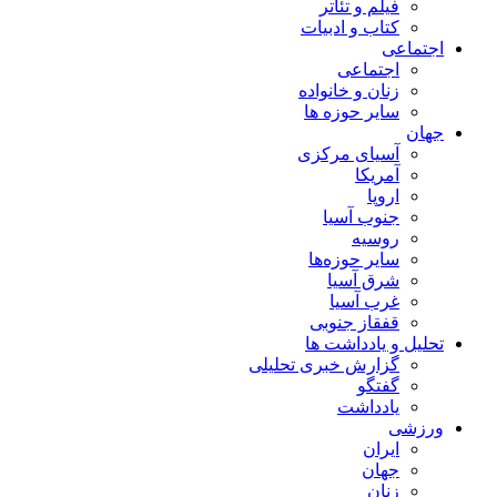
فیلم و تئاتر
کتاب و ادبیات
اجتماعی
اجتماعی
زنان و خانواده
سایر حوزه ها
جهان
آسیای مرکزی
آمریکا
اروپا
جنوب آسیا
روسیه
سایر حوزه‌ها
شرق آسیا
غرب آسیا
قفقاز جنوبی
تحلیل و یادداشت ها
گزارش خبری تحلیلی
گفتگو
یادداشت
ورزشی
ایران
جهان
زنان