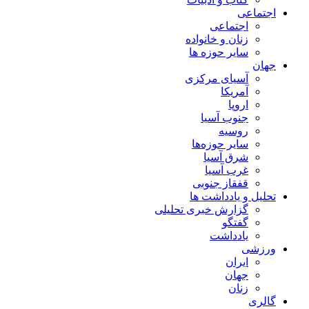
اجتماعی
اجتماعی
زنان و خانواده
سایر حوزه ها
جهان
آسیای مرکزی
آمریکا
اروپا
جنوب آسیا
روسیه
سایر حوزه‌ها
شرق آسیا
غرب آسیا
قفقاز جنوبی
تحلیل و یادداشت ها
گزارش خبری تحلیلی
گفتگو
یادداشت
ورزشی
ایران
جهان
زنان
گالری