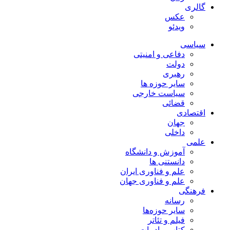
گالری
عکس
ویدئو
سیاسی
دفاعی و امنیتی
دولت
رهبری
سایر حوزه ها
سیاست خارجی
قضائی
اقتصادی
جهان
داخلی
علمی
آموزش و دانشگاه
دانستنی ها
علم و فناوری ایران
علم و فناوری جهان
فرهنگی
رسانه
سایر حوزه‌ها
فیلم و تئاتر
کتاب و ادبیات