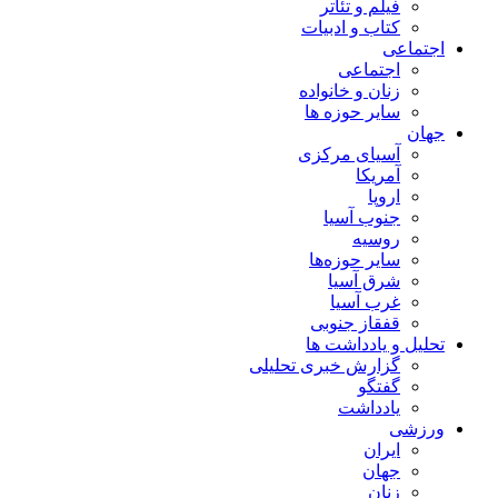
فیلم و تئاتر
کتاب و ادبیات
اجتماعی
اجتماعی
زنان و خانواده
سایر حوزه ها
جهان
آسیای مرکزی
آمریکا
اروپا
جنوب آسیا
روسیه
سایر حوزه‌ها
شرق آسیا
غرب آسیا
قفقاز جنوبی
تحلیل و یادداشت ها
گزارش خبری تحلیلی
گفتگو
یادداشت
ورزشی
ایران
جهان
زنان