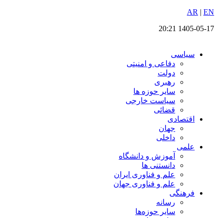
EN
پرش
|
AR
به
1405-05-17 20:21
محتوا
سیاسی
دفاعی و امنیتی
دولت
رهبری
سایر حوزه ها
سیاست خارجی
قضائی
اقتصادی
جهان
داخلی
علمی
آموزش و دانشگاه
دانستنی ها
علم و فناوری ایران
علم و فناوری جهان
فرهنگی
رسانه
سایر حوزه‌ها