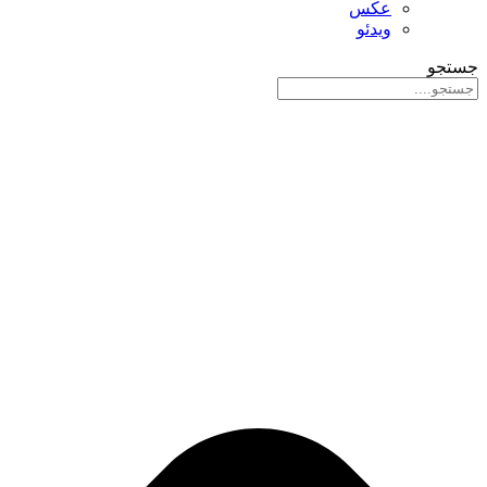
عکس
ویدئو
جستجو