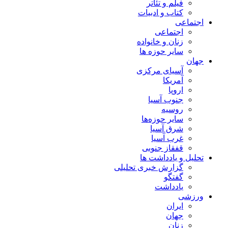
فیلم و تئاتر
کتاب و ادبیات
اجتماعی
اجتماعی
زنان و خانواده
سایر حوزه ها
جهان
آسیای مرکزی
آمریکا
اروپا
جنوب آسیا
روسیه
سایر حوزه‌ها
شرق آسیا
غرب آسیا
قفقاز جنوبی
تحلیل و یادداشت ها
گزارش خبری تحلیلی
گفتگو
یادداشت
ورزشی
ایران
جهان
زنان