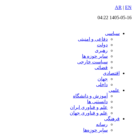
EN
پرش
|
AR
به
1405-05-16 04:22
محتوا
سیاسی
دفاعی و امنیتی
دولت
رهبری
سایر حوزه ها
سیاست خارجی
قضائی
اقتصادی
جهان
داخلی
علمی
آموزش و دانشگاه
دانستنی ها
علم و فناوری ایران
علم و فناوری جهان
فرهنگی
رسانه
سایر حوزه‌ها