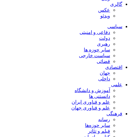
گالری
عکس
ویدئو
سیاسی
دفاعی و امنیتی
دولت
رهبری
سایر حوزه ها
سیاست خارجی
قضائی
اقتصادی
جهان
داخلی
علمی
آموزش و دانشگاه
دانستنی ها
علم و فناوری ایران
علم و فناوری جهان
فرهنگی
رسانه
سایر حوزه‌ها
فیلم و تئاتر
کتاب و ادبیات