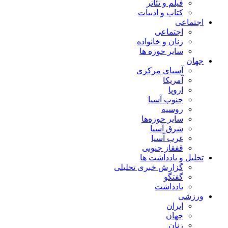
فیلم و تئاتر
کتاب و ادبیات
اجتماعی
اجتماعی
زنان و خانواده
سایر حوزه ها
جهان
آسیای مرکزی
آمریکا
اروپا
جنوب آسیا
روسیه
سایر حوزه‌ها
شرق آسیا
غرب آسیا
قفقاز جنوبی
تحلیل و یادداشت ها
گزارش خبری تحلیلی
گفتگو
یادداشت
ورزشی
ایران
جهان
زنان