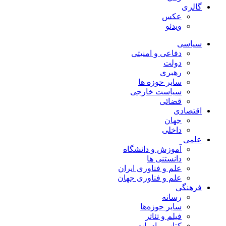
گالری
عکس
ویدئو
سیاسی
دفاعی و امنیتی
دولت
رهبری
سایر حوزه ها
سیاست خارجی
قضائی
اقتصادی
جهان
داخلی
علمی
آموزش و دانشگاه
دانستنی ها
علم و فناوری ایران
علم و فناوری جهان
فرهنگی
رسانه
سایر حوزه‌ها
فیلم و تئاتر
کتاب و ادبیات