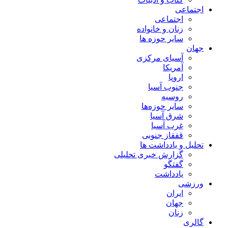
اجتماعی
اجتماعی
زنان و خانواده
سایر حوزه ها
جهان
آسیای مرکزی
آمریکا
اروپا
جنوب آسیا
روسیه
سایر حوزه‌ها
شرق آسیا
غرب آسیا
قفقاز جنوبی
تحلیل و یادداشت ها
گزارش خبری تحلیلی
گفتگو
یادداشت
ورزشی
ایران
جهان
زنان
گالری