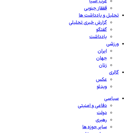
غرب آسیا
قفقاز جنوبی
تحلیل و یادداشت ها
گزارش خبری تحلیلی
گفتگو
یادداشت
ورزشی
ایران
جهان
زنان
گالری
عکس
ویدئو
سیاسی
دفاعی و امنیتی
دولت
رهبری
سایر حوزه ها