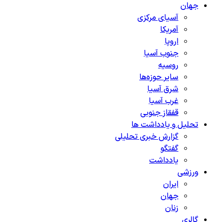
جهان
آسیای مرکزی
آمریکا
اروپا
جنوب آسیا
روسیه
سایر حوزه‌ها
شرق آسیا
غرب آسیا
قفقاز جنوبی
تحلیل و یادداشت ها
گزارش خبری تحلیلی
گفتگو
یادداشت
ورزشی
ایران
جهان
زنان
گالری