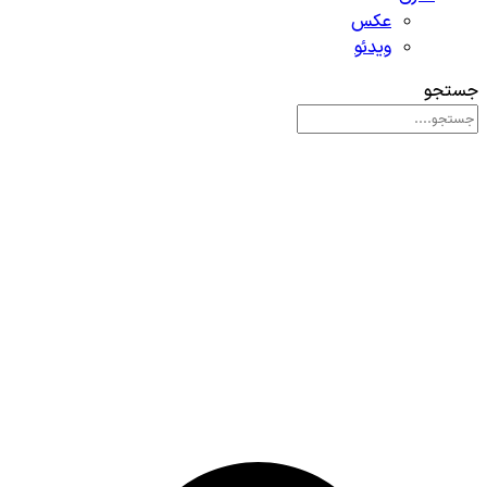
عکس
ویدئو
جستجو