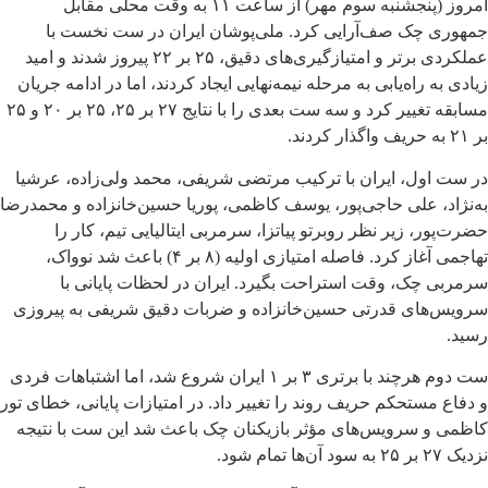
امروز (پنجشنبه سوم مهر) از ساعت ۱۱ به وقت محلی مقابل
جمهوری چک صف‌آرایی کرد. ملی‌پوشان ایران در ست نخست با
عملکردی برتر و امتیازگیری‌های دقیق، ۲۵ بر ۲۲ پیروز شدند و امید
زیادی به راه‌یابی به مرحله نیمه‌نهایی ایجاد کردند، اما در ادامه جریان
مسابقه تغییر کرد و سه ست بعدی را با نتایج ۲۷ بر ۲۵، ۲۵ بر ۲۰ و ۲۵
بر ۲۱ به حریف واگذار کردند.
در ست اول، ایران با ترکیب مرتضی شریفی، محمد ولی‌زاده، عرشیا
به‌نژاد، علی حاجی‌پور، یوسف کاظمی، پوریا حسین‌خانزاده و محمدرضا
حضرت‌پور، زیر نظر روبرتو پیاتزا، سرمربی ایتالیایی تیم، کار را
تهاجمی آغاز کرد. فاصله امتیازی اولیه (۸ بر ۴) باعث شد نوواک،
سرمربی چک، وقت استراحت بگیرد. ایران در لحظات پایانی با
سرویس‌های قدرتی حسین‌خانزاده و ضربات دقیق شریفی به پیروزی
رسید.
ست دوم هرچند با برتری ۳ بر ۱ ایران شروع شد، اما اشتباهات فردی
و دفاع مستحکم حریف روند را تغییر داد. در امتیازات پایانی، خطای تور
کاظمی و سرویس‌های مؤثر بازیکنان چک باعث شد این ست با نتیجه
نزدیک ۲۷ بر ۲۵ به سود آن‌ها تمام شود.