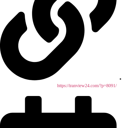
/https://iranview24.com/?p=8091