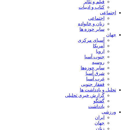
فیلم و تئاتر
کتاب و ادبیات
اجتماعی
اجتماعی
زنان و خانواده
سایر حوزه ها
جهان
آسیای مرکزی
آمریکا
اروپا
جنوب آسیا
روسیه
سایر حوزه‌ها
شرق آسیا
غرب آسیا
قفقاز جنوبی
تحلیل و یادداشت ها
گزارش خبری تحلیلی
گفتگو
یادداشت
ورزشی
ایران
جهان
زنان