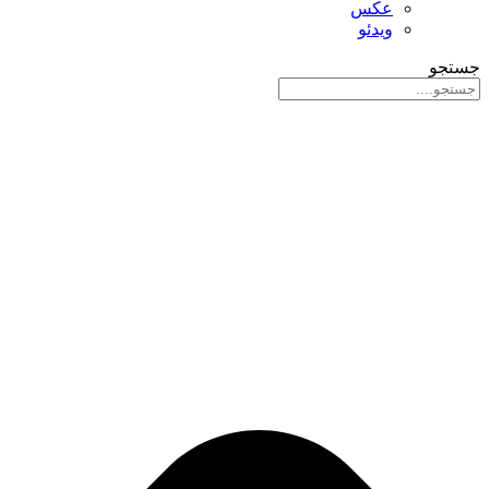
عکس
ویدئو
جستجو