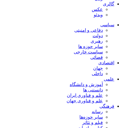
گالری
عکس
ویدئو
سیاسی
دفاعی و امنیتی
دولت
رهبری
سایر حوزه ها
سیاست خارجی
قضائی
اقتصادی
جهان
داخلی
علمی
آموزش و دانشگاه
دانستنی ها
علم و فناوری ایران
علم و فناوری جهان
فرهنگی
رسانه
سایر حوزه‌ها
فیلم و تئاتر
کتاب و ادبیات