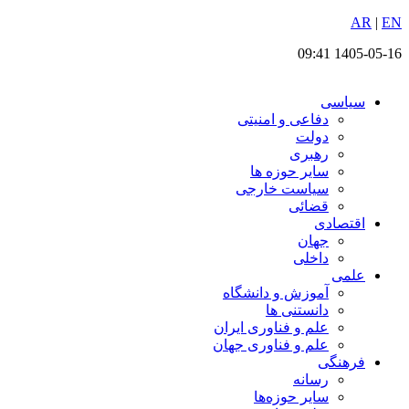
EN
پرش
|
AR
به
1405-05-16 09:41
محتوا
سیاسی
دفاعی و امنیتی
دولت
رهبری
سایر حوزه ها
سیاست خارجی
قضائی
اقتصادی
جهان
داخلی
علمی
آموزش و دانشگاه
دانستنی ها
علم و فناوری ایران
علم و فناوری جهان
فرهنگی
رسانه
سایر حوزه‌ها