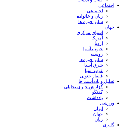
اجتماعی
اجتماعی
زنان و خانواده
سایر حوزه ها
جهان
آسیای مرکزی
آمریکا
اروپا
جنوب آسیا
روسیه
سایر حوزه‌ها
شرق آسیا
غرب آسیا
قفقاز جنوبی
تحلیل و یادداشت ها
گزارش خبری تحلیلی
گفتگو
یادداشت
ورزشی
ایران
جهان
زنان
گالری