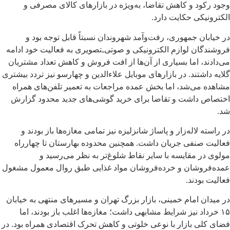
وجود رکود و کاهش تقاضا، به‌ویژه در بازارهای کالای مصرفی و
الکترونیکی حکایت دارد.
در
خیابان جمهوری
، رفت‌وآمد شهروندان نسبتاً قابل توجه بود و
فروشندگان لوازم الکترونیکی و صوتی‌ـ‌تصویری به فعالیت خود ادامه
می‌دادند، اما بسیاری از آن‌ها از افت فروش و کاهش تعداد مشتریان
گلایه داشتند. در بازارهای موبایل
علاءالدین
و چهارسو نیز تردد بیشتری
مشاهده می‌شد، اما بخش عمده مراجعات به تعمیر تلفن‌های همراه
اختصاص داشت و تقاضا برای خرید گوشی‌های جدید محدود گزارش
شد.
در راسته
لاله‌زار
و پاساژ شانزلیزه نیز تمامی مغازه‌ها باز بودند و
فعالیت صنفی جریان داشت. همچنین محدوده
بهارستان
تا
چهارراه
مولوی
در مقایسه با سایر نقاط شلوغ‌تر به نظر می‌رسید و
عمده‌فروشان و خرده‌فروشان مواد غذایی طبق روال معمول مشغول
فعالیت بودند.
در
میدان امام خمینی
، بازار بزرگ تهران و مسیرهای منتهی به خیابان
۱۵ خرداد نیز شرایط مشابهی داشت؛ مغازه‌ها اغلب باز بودند، اما
فضای کلی بازار با نوعی خلوتی و کاهش تحرک اقتصادی همراه بود. در