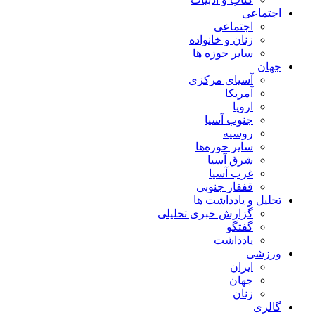
اجتماعی
اجتماعی
زنان و خانواده
سایر حوزه ها
جهان
آسیای مرکزی
آمریکا
اروپا
جنوب آسیا
روسیه
سایر حوزه‌ها
شرق آسیا
غرب آسیا
قفقاز جنوبی
تحلیل و یادداشت ها
گزارش خبری تحلیلی
گفتگو
یادداشت
ورزشی
ایران
جهان
زنان
گالری