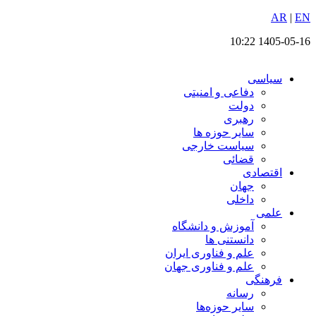
EN
پرش
|
AR
به
1405-05-16 10:22
محتوا
سیاسی
دفاعی و امنیتی
دولت
رهبری
سایر حوزه ها
سیاست خارجی
قضائی
اقتصادی
جهان
داخلی
علمی
آموزش و دانشگاه
دانستنی ها
علم و فناوری ایران
علم و فناوری جهان
فرهنگی
رسانه
سایر حوزه‌ها