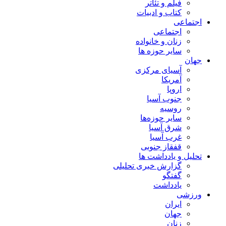
فیلم و تئاتر
کتاب و ادبیات
اجتماعی
اجتماعی
زنان و خانواده
سایر حوزه ها
جهان
آسیای مرکزی
آمریکا
اروپا
جنوب آسیا
روسیه
سایر حوزه‌ها
شرق آسیا
غرب آسیا
قفقاز جنوبی
تحلیل و یادداشت ها
گزارش خبری تحلیلی
گفتگو
یادداشت
ورزشی
ایران
جهان
زنان