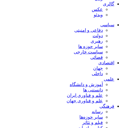
گالری
عکس
ویدئو
سیاسی
دفاعی و امنیتی
دولت
رهبری
سایر حوزه ها
سیاست خارجی
قضائی
اقتصادی
جهان
داخلی
علمی
آموزش و دانشگاه
دانستنی ها
علم و فناوری ایران
علم و فناوری جهان
فرهنگی
رسانه
سایر حوزه‌ها
فیلم و تئاتر
کتاب و ادبیات