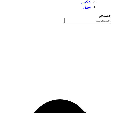
عکس
ویدئو
جستجو