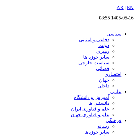
EN
پرش
|
AR
به
1405-05-16 08:55
محتوا
سیاسی
دفاعی و امنیتی
دولت
رهبری
سایر حوزه ها
سیاست خارجی
قضائی
اقتصادی
جهان
داخلی
علمی
آموزش و دانشگاه
دانستنی ها
علم و فناوری ایران
علم و فناوری جهان
فرهنگی
رسانه
سایر حوزه‌ها