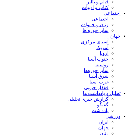
فیلم و تئاتر
کتاب و ادبیات
اجتماعی
اجتماعی
زنان و خانواده
سایر حوزه ها
جهان
آسیای مرکزی
آمریکا
اروپا
جنوب آسیا
روسیه
سایر حوزه‌ها
شرق آسیا
غرب آسیا
قفقاز جنوبی
تحلیل و یادداشت ها
گزارش خبری تحلیلی
گفتگو
یادداشت
ورزشی
ایران
جهان
زنان