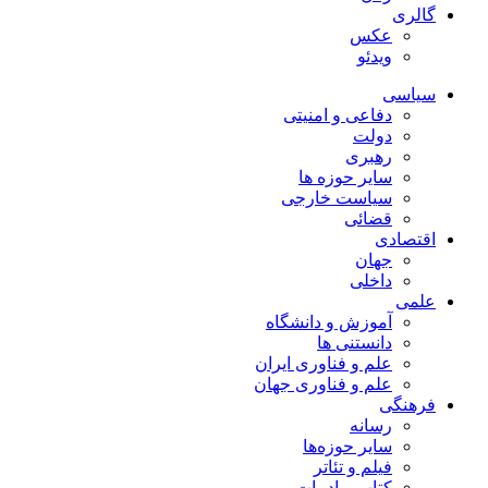
گالری
عکس
ویدئو
سیاسی
دفاعی و امنیتی
دولت
رهبری
سایر حوزه ها
سیاست خارجی
قضائی
اقتصادی
جهان
داخلی
علمی
آموزش و دانشگاه
دانستنی ها
علم و فناوری ایران
علم و فناوری جهان
فرهنگی
رسانه
سایر حوزه‌ها
فیلم و تئاتر
کتاب و ادبیات