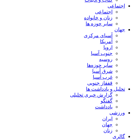
اجتماعی
اجتماعی
زنان و خانواده
سایر حوزه ها
جهان
آسیای مرکزی
آمریکا
اروپا
جنوب آسیا
روسیه
سایر حوزه‌ها
شرق آسیا
غرب آسیا
قفقاز جنوبی
تحلیل و یادداشت ها
گزارش خبری تحلیلی
گفتگو
یادداشت
ورزشی
ایران
جهان
زنان
گالری