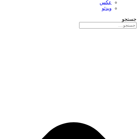
عکس
ویدئو
جستجو