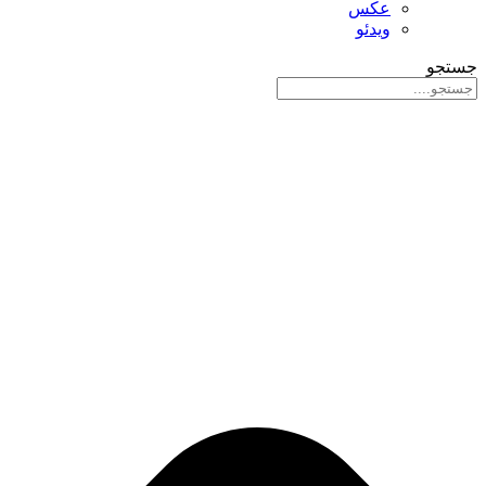
عکس
ویدئو
جستجو