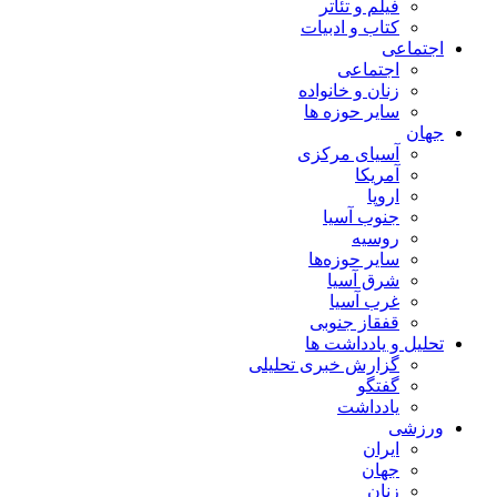
فیلم و تئاتر
کتاب و ادبیات
اجتماعی
اجتماعی
زنان و خانواده
سایر حوزه ها
جهان
آسیای مرکزی
آمریکا
اروپا
جنوب آسیا
روسیه
سایر حوزه‌ها
شرق آسیا
غرب آسیا
قفقاز جنوبی
تحلیل و یادداشت ها
گزارش خبری تحلیلی
گفتگو
یادداشت
ورزشی
ایران
جهان
زنان