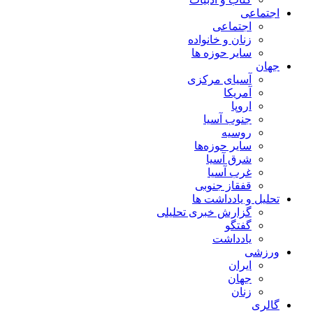
اجتماعی
اجتماعی
زنان و خانواده
سایر حوزه ها
جهان
آسیای مرکزی
آمریکا
اروپا
جنوب آسیا
روسیه
سایر حوزه‌ها
شرق آسیا
غرب آسیا
قفقاز جنوبی
تحلیل و یادداشت ها
گزارش خبری تحلیلی
گفتگو
یادداشت
ورزشی
ایران
جهان
زنان
گالری