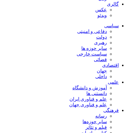
گالری
عکس
ویدئو
سیاسی
دفاعی و امنیتی
دولت
رهبری
سایر حوزه ها
سیاست خارجی
قضائی
اقتصادی
جهان
داخلی
علمی
آموزش و دانشگاه
دانستنی ها
علم و فناوری ایران
علم و فناوری جهان
فرهنگی
رسانه
سایر حوزه‌ها
فیلم و تئاتر
کتاب و ادبیات