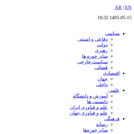
EN
پرش
|
AR
به
1405-05-15 10:32
محتوا
سیاسی
دفاعی و امنیتی
دولت
رهبری
سایر حوزه ها
سیاست خارجی
قضائی
اقتصادی
جهان
داخلی
علمی
آموزش و دانشگاه
دانستنی ها
علم و فناوری ایران
علم و فناوری جهان
فرهنگی
رسانه
سایر حوزه‌ها