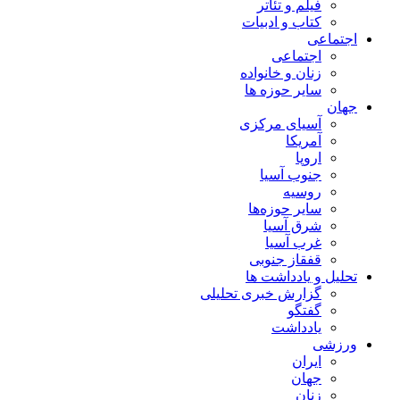
فیلم و تئاتر
کتاب و ادبیات
اجتماعی
اجتماعی
زنان و خانواده
سایر حوزه ها
جهان
آسیای مرکزی
آمریکا
اروپا
جنوب آسیا
روسیه
سایر حوزه‌ها
شرق آسیا
غرب آسیا
قفقاز جنوبی
تحلیل و یادداشت ها
گزارش خبری تحلیلی
گفتگو
یادداشت
ورزشی
ایران
جهان
زنان