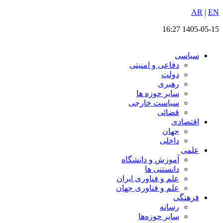
EN
پرش
|
AR
به
1405-05-15 16:27
محتوا
سیاسی
دفاعی و امنیتی
دولت
رهبری
سایر حوزه ها
سیاست خارجی
قضائی
اقتصادی
جهان
داخلی
علمی
آموزش و دانشگاه
دانستنی ها
علم و فناوری ایران
علم و فناوری جهان
فرهنگی
رسانه
سایر حوزه‌ها