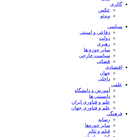
گالری
عکس
ویدئو
سیاسی
دفاعی و امنیتی
دولت
رهبری
سایر حوزه ها
سیاست خارجی
قضائی
اقتصادی
جهان
داخلی
علمی
آموزش و دانشگاه
دانستنی ها
علم و فناوری ایران
علم و فناوری جهان
فرهنگی
رسانه
سایر حوزه‌ها
فیلم و تئاتر
کتاب و ادبیات