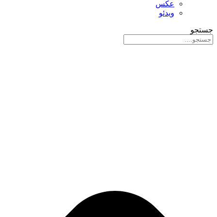
عکس
ویدئو
جستجو