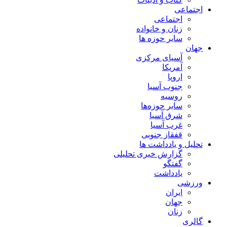
اجتماعی
اجتماعی
زنان و خانواده
سایر حوزه ها
جهان
آسیای مرکزی
آمریکا
اروپا
جنوب آسیا
روسیه
سایر حوزه‌ها
شرق آسیا
غرب آسیا
قفقاز جنوبی
تحلیل و یادداشت ها
گزارش خبری تحلیلی
گفتگو
یادداشت
ورزشی
ایران
جهان
زنان
گالری