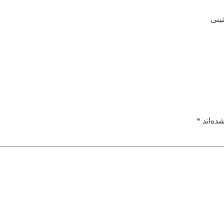
ینی
ده‌اند
*