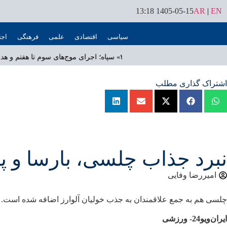
1405-05-15 13:18
AR
|
EN
سیاسی
اقتصادی
علمی
فرهنگی
اجت
📰
عملیات گسترده «نصر ۲» سپاه؛ اجرای موج‌های سوم تا هفتم و هدف قرار گرفتن پایگاه‌های آمریکا در منطقه
اشتراک گذاری مطلب
نبرد جذاب چلسی، بارسا و پا
امیررضا وفایی
چلسی هم به جمع علاقمندان به جذب خولیان آلوارز اضافه شده است.
ایران‌ویو24- ورزشی