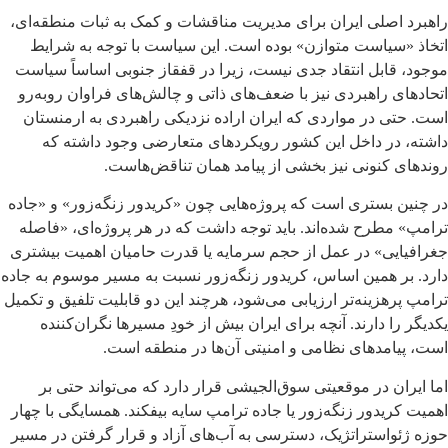
راهبرد اصلی ایران برای مدیریت مناقشات و کمک به ثبات منطقه‌ای،
اتخاذ «سیاست متوازن» بوده است. این سیاست با توجه به شرایط
موجود، قابل انتقاد جدی نیست، زیرا در قفقاز جنوبی اساساً سیاست
اتحادهای راهبردی نیز با ضعف‌های ذاتی و چالش‌های فراوان روبه‌رو
است. حتی در مواردی که ایران اراده نزدیکی راهبردی به ارمنستان
داشته، در داخل این کشور رویکردهای متعارضی وجود داشته که
روندهای کنونی نیز بخشی از پیامد همان تناقض‌هاست.
در چنین بستری است که پروژه‌هایی چون «کریدور زنگه‌زور» و «جاده
ترامپ» مطرح شده‌اند. باید توجه داشت که در هر پروژه‌ای، «فاصله
جغرافیایی» در عمل از حجم سرمایه یا قدرت حامیان اهمیت بیشتری
دارد. بر همین اساس، کریدور زنگه‌زور نسبت به مسیر موسوم به جاده
ترامپ پرهزینه‌تر ارزیابی می‌شود، هرچند این دو قابلیت تلفیق و تکمیل
یکدیگر را دارند. آنچه برای ایران بیش از خودِ مسیرها نگران‌کننده
است، پیامدهای نظامی و امنیتی آن‌ها در منطقه است.
اما ایران در موقعیتی سوق‌الجیشی قرار دارد که می‌تواند حتی بر
اهمیت کریدور زنگه‌زور یا جاده ترامپ سایه بیفکند. همسایگی با چهار
حوزه ژئواستراتژیک، دسترسی به آب‌های آزاد و قرار گرفتن در مسیر