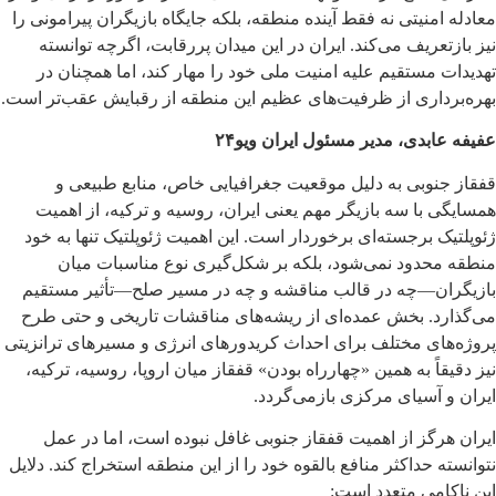
معادله امنیتی نه فقط آینده منطقه، بلکه جایگاه بازیگران پیرامونی را
نیز بازتعریف می‌کند. ایران در این میدان پررقابت، اگرچه توانسته
تهدیدات مستقیم علیه امنیت ملی خود را مهار کند، اما همچنان در
بهره‌برداری از ظرفیت‌های عظیم این منطقه از رقبایش عقب‌تر است.
عفیفه عابدی، مدیر مسئول ایران ویو۲۴
قفقاز جنوبی به دلیل موقعیت جغرافیایی خاص، منابع طبیعی و
همسایگی با سه بازیگر مهم یعنی ایران، روسیه و ترکیه، از اهمیت
ژئوپلتیک برجسته‌ای برخوردار است. این اهمیت ژئوپلتیک تنها به خود
منطقه محدود نمی‌شود، بلکه بر شکل‌گیری نوع مناسبات میان
بازیگران—چه در قالب مناقشه و چه در مسیر صلح—تأثیر مستقیم
می‌گذارد. بخش عمده‌ای از ریشه‌های مناقشات تاریخی و حتی طرح
پروژه‌های مختلف برای احداث کریدورهای انرژی و مسیرهای ترانزیتی
نیز دقیقاً به همین «چهارراه بودن» قفقاز میان اروپا، روسیه، ترکیه،
ایران و آسیای مرکزی بازمی‌گردد.
ایران هرگز از اهمیت قفقاز جنوبی غافل نبوده است، اما در عمل
نتوانسته حداکثر منافع بالقوه خود را از این منطقه استخراج کند. دلایل
این ناکامی متعدد است: