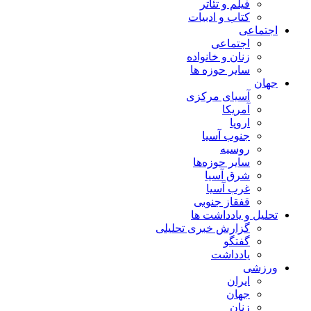
فیلم و تئاتر
کتاب و ادبیات
اجتماعی
اجتماعی
زنان و خانواده
سایر حوزه ها
جهان
آسیای مرکزی
آمریکا
اروپا
جنوب آسیا
روسیه
سایر حوزه‌ها
شرق آسیا
غرب آسیا
قفقاز جنوبی
تحلیل و یادداشت ها
گزارش خبری تحلیلی
گفتگو
یادداشت
ورزشی
ایران
جهان
زنان