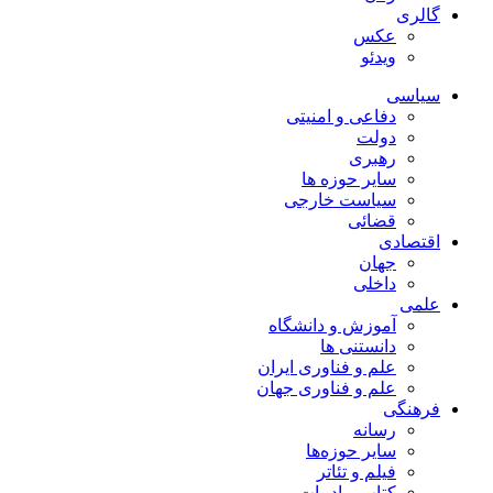
گالری
عکس
ویدئو
سیاسی
دفاعی و امنیتی
دولت
رهبری
سایر حوزه ها
سیاست خارجی
قضائی
اقتصادی
جهان
داخلی
علمی
آموزش و دانشگاه
دانستنی ها
علم و فناوری ایران
علم و فناوری جهان
فرهنگی
رسانه
سایر حوزه‌ها
فیلم و تئاتر
کتاب و ادبیات