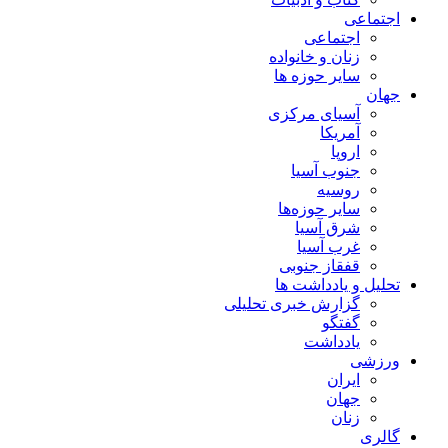
اجتماعی
اجتماعی
زنان و خانواده
سایر حوزه ها
جهان
آسیای مرکزی
آمریکا
اروپا
جنوب آسیا
روسیه
سایر حوزه‌ها
شرق آسیا
غرب آسیا
قفقاز جنوبی
تحلیل و یادداشت ها
گزارش خبری تحلیلی
گفتگو
یادداشت
ورزشی
ایران
جهان
زنان
گالری