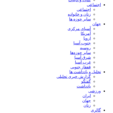
اجتماعی
اجتماعی
زنان و خانواده
سایر حوزه ها
جهان
آسیای مرکزی
آمریکا
اروپا
جنوب آسیا
روسیه
سایر حوزه‌ها
شرق آسیا
غرب آسیا
قفقاز جنوبی
تحلیل و یادداشت ها
گزارش خبری تحلیلی
گفتگو
یادداشت
ورزشی
ایران
جهان
زنان
گالری