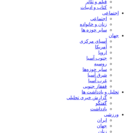
فیلم و تئاتر
کتاب و ادبیات
اجتماعی
اجتماعی
زنان و خانواده
سایر حوزه ها
جهان
آسیای مرکزی
آمریکا
اروپا
جنوب آسیا
روسیه
سایر حوزه‌ها
شرق آسیا
غرب آسیا
قفقاز جنوبی
تحلیل و یادداشت ها
گزارش خبری تحلیلی
گفتگو
یادداشت
ورزشی
ایران
جهان
زنان