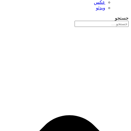
عکس
ویدئو
جستجو