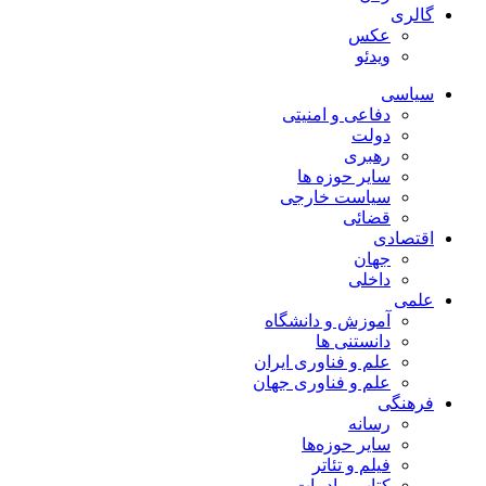
گالری
عکس
ویدئو
سیاسی
دفاعی و امنیتی
دولت
رهبری
سایر حوزه ها
سیاست خارجی
قضائی
اقتصادی
جهان
داخلی
علمی
آموزش و دانشگاه
دانستنی ها
علم و فناوری ایران
علم و فناوری جهان
فرهنگی
رسانه
سایر حوزه‌ها
فیلم و تئاتر
کتاب و ادبیات