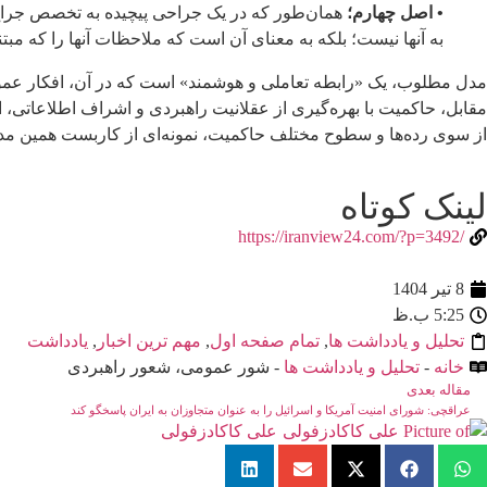
• اصل چهارم؛
همان‌طور که در یک جراحی پیچیده به تخصص جراح اع
به آنها نیست؛ بلکه به معنای آن است که ملاحظات آنها را که مب
مدل مطلوب، یک «رابطه تعاملی و هوشمند» است که در آن، افکار عمو
مقابل، حاکمیت با بهره‌گیری از عقلانیت راهبردی و اشراف اطلاعاتی، ا
از سوی رده‌ها و سطوح مختلف حاکمیت، نمونه‌ای از کاربست همین مدل بو
لینک کوتاه
/https://iranview24.com/?p=3492
8 تیر 1404
5:25 ب.ظ
تحلیل و یادداشت ها
,
تمام صفحه اول
,
مهم ترین اخبار
,
یادداشت
خانه
-
تحلیل و یادداشت ها
- شور عمومی، شعور راهبردی
مقاله بعدی
عراقچی: شورای امنیت آمریکا و اسرائیل را به عنوان متجاوزان به ایران پاسخگو کند
علی کاکادزفولی