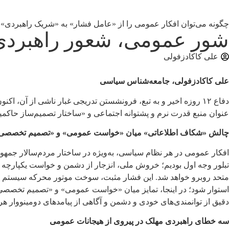
چگونه می‌توان افکار عمومی را از «عامل فشار» به «شریک راهبردی» 
شور عمومی، شعور راهبردی
علی کاکادزفولی
علی کاکادزفولی، جامعه‌شناس سیاسی
دفاع ۱۲ روزه اخیر و به تبع، فرونشستن تدریجی غبار ناشی از آن،
عنوان منبع قدرت نرم و پشتوانه اجتماعی و «ساختار تصمیم‌ساز حاکمیت
چالش «شکاف اطلاعاتی» میان «خواست عمومی» و «تصمیم تخصصی
افکار عمومی در هر نظام سیاسی، به‌ویژه در ساختار مردم‌سالار جمهو
تبلور وجه اول بودیم؛ خروش ملی، انزجار از دشمن و خواست یکپارچه 
متحد روبرو خواهد شد. این فشار مثبت، سوخت موتور محرکه سیستم دفاع
استوار شود؛ در اینجا، تمایز میان «خواست عمومی» و «تصمیم تخصصی»
دقیق از توانمندی‌های خودی و دشمن و آگاهی از پیامدهای دومینووار ه
سه خطای راهبردی مهلک در پیروی از هیجانات عمومی