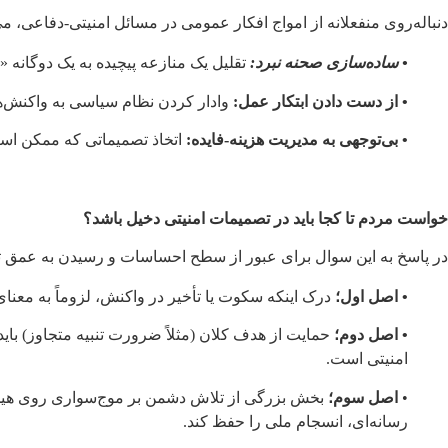
دنباله‌روی منفعلانه از امواج افکار عمومی در مسائل امنیتی-دفاعی، 
• ساده‌سازی صحنه نبرد:
تقلیل یک منازعه پیچیده به یک دوگانه «
• از دست دادن ابتکار عمل:
وادار کردن نظام سیاسی به واکنش‌ه
• بی‌توجهی به مدیریت هزینه-فایده:
اتخاذ تصمیماتی که ممکن است 
خواست مردم تا کجا باید در تصمیمات امنیتی دخیل باشد؟
در پاسخ به این سوال برای عبور از سطح احساسات و رسیدن به عمق تحل
• اصل اول؛
درک اینکه سکوت یا تأخیر در واکنش، لزوماً به معنای
• اصل دوم؛
حمایت از هدف کلان (مثلاً ضرورت تنبیه متجاوز) بای
امنیتی است.
•
اصل سوم؛
بخش بزرگی از تلاش دشمن بر موج‌سواری روی هیجان
رسانه‌ای، انسجام ملی را حفظ کند.