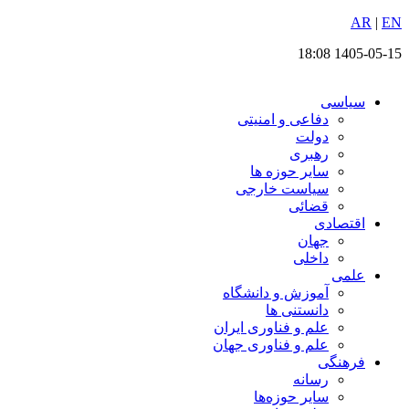
EN
پرش
|
AR
به
1405-05-15 18:08
محتوا
سیاسی
دفاعی و امنیتی
دولت
رهبری
سایر حوزه ها
سیاست خارجی
قضائی
اقتصادی
جهان
داخلی
علمی
آموزش و دانشگاه
دانستنی ها
علم و فناوری ایران
علم و فناوری جهان
فرهنگی
رسانه
سایر حوزه‌ها