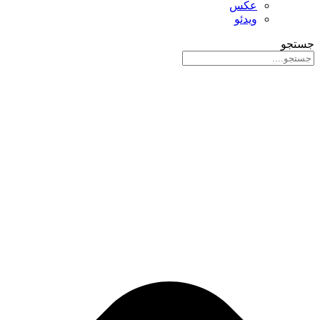
عکس
ویدئو
جستجو