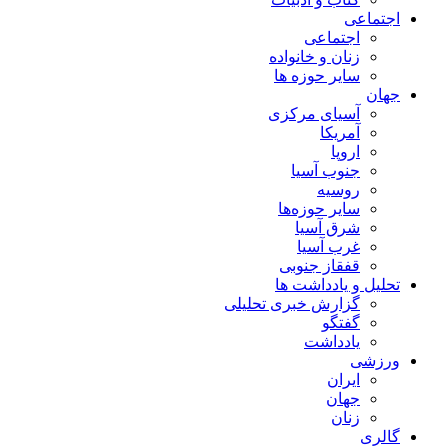
اجتماعی
اجتماعی
زنان و خانواده
سایر حوزه ها
جهان
آسیای مرکزی
آمریکا
اروپا
جنوب آسیا
روسیه
سایر حوزه‌ها
شرق آسیا
غرب آسیا
قفقاز جنوبی
تحلیل و یادداشت ها
گزارش خبری تحلیلی
گفتگو
یادداشت
ورزشی
ایران
جهان
زنان
گالری