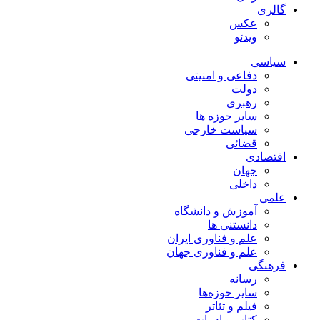
گالری
عکس
ویدئو
سیاسی
دفاعی و امنیتی
دولت
رهبری
سایر حوزه ها
سیاست خارجی
قضائی
اقتصادی
جهان
داخلی
علمی
آموزش و دانشگاه
دانستنی ها
علم و فناوری ایران
علم و فناوری جهان
فرهنگی
رسانه
سایر حوزه‌ها
فیلم و تئاتر
کتاب و ادبیات