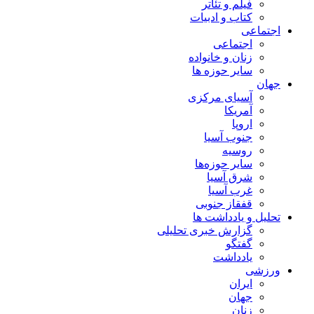
فیلم و تئاتر
کتاب و ادبیات
اجتماعی
اجتماعی
زنان و خانواده
سایر حوزه ها
جهان
آسیای مرکزی
آمریکا
اروپا
جنوب آسیا
روسیه
سایر حوزه‌ها
شرق آسیا
غرب آسیا
قفقاز جنوبی
تحلیل و یادداشت ها
گزارش خبری تحلیلی
گفتگو
یادداشت
ورزشی
ایران
جهان
زنان