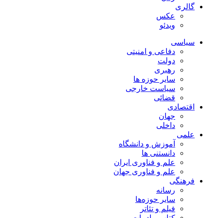
گالری
عکس
ویدئو
سیاسی
دفاعی و امنیتی
دولت
رهبری
سایر حوزه ها
سیاست خارجی
قضائی
اقتصادی
جهان
داخلی
علمی
آموزش و دانشگاه
دانستنی ها
علم و فناوری ایران
علم و فناوری جهان
فرهنگی
رسانه
سایر حوزه‌ها
فیلم و تئاتر
کتاب و ادبیات