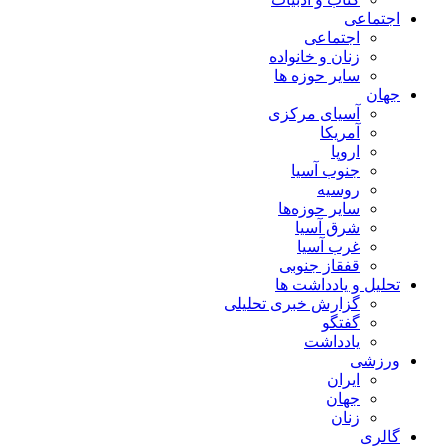
اجتماعی
اجتماعی
زنان و خانواده
سایر حوزه ها
جهان
آسیای مرکزی
آمریکا
اروپا
جنوب آسیا
روسیه
سایر حوزه‌ها
شرق آسیا
غرب آسیا
قفقاز جنوبی
تحلیل و یادداشت ها
گزارش خبری تحلیلی
گفتگو
یادداشت
ورزشی
ایران
جهان
زنان
گالری