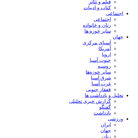
فیلم و تئاتر
کتاب و ادبیات
اجتماعی
اجتماعی
زنان و خانواده
سایر حوزه ها
جهان
آسیای مرکزی
آمریکا
اروپا
جنوب آسیا
روسیه
سایر حوزه‌ها
شرق آسیا
غرب آسیا
قفقاز جنوبی
تحلیل و یادداشت ها
گزارش خبری تحلیلی
گفتگو
یادداشت
ورزشی
ایران
جهان
زنان