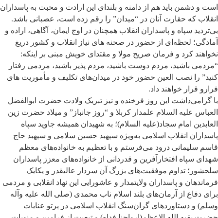
است و دشمن باید هم از دامنه و بلندای این ارادت و محبت به پاسداران
انقلاب که حقارت آنان در “میدان” را رقم زده است، عصبانی باشد.
بی‌تردید سپاه و پاسداران انقلاب همچنان در اوج ایمان، آگاهی، اراده و
آمادگی؛ لحظه‌ای از حضور در صحنه های نیاز انقلاب و کشور دریغ
نخواهند کرد و فرمان صریح مولا و مقتدای خویش مبنی بر اینکه:
“مردمی باشید، مردم دوست باشید، مردم پذیر باشید، مردمی رفتار
کنید” را نصب العین حضور خود در میدان‌های تکلیف و مأموریت های
فرارو قرار خواهند داد.
با گرامی‌داشت این روز فرخنده و نیز تبریک ولادت حضرت ابوالفضل
العباس علیه السلام علمدار کربلا و “روز جانباز” و میلاد حضرت زین
العابدین امام سجاد(علیه السلام)؛ به شهیدان همیشه جاوید سپاه
پاسداران انقلاب اسلامی به‌ویژه سپهبد حسین سلامی و سپهبد حاج
قاسم سلیمانی درود می‌فرستم و با تعظیم به خانواده‌های معظم
شهدای سپاه افتخارآفرین و قدردانی از خانواده‌های معزز پاسداران
سلحشور؛ تداوم موفقیت‌های بزرگ آن سردار عالیقدر و یکایک
فرماندهان و پاسداران ولایتمدار و عاشورایی این نهاد انقلابی و مردمی
برای دفاع از آرمان‌های بلند اسلام ناب محمدی (صلی الله علیه وآله
وسلم) و دستاوردهای گران‌سنگ انقلاب اسلامی در پرتو عنایات
حضرت بقیه الله الاعظم(ارواحنا فداه) و تبعیت از فرامین و منویات