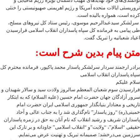
توانمندی‌های خود تهدیدهای مهیب دشمنان بویژه رژیم مافیایی و
تروریستی ایالات متحده آمریکا و رژیم اهریمنی صهیونیستی را خنثی
کرده است، همواره بالیده است.
سرلشکر سیدعبدالرحیم موسوی، رئیس ستاد کل نیروهای مسلح،
طی پیامی به فرمانده کل سپاه پاسداران انقلاب اسلامی فرارسیدن
اعیاد شعبانیه را تبریک گفت.
متن پیام بدین شرح است:
برادر ارجمند سردار سرلشکر پاسدار محمد پاکپور،
فرمانده محترم کل
سپاه پاسداران انقلاب اسلامی
سلام علیکم
فرارسیدن سوم شعبان المعظم سالروز ولادت سید و سالار شهیدان و
سرور آزادگان جهان حضرت امام حسین (علیه السلام) که به ابتکار
تاریخی و معنادار بنیانگذار جمهوری اسلامی ایران حضرت امام
خمینی(ره) “روز پاسدار” نام‌گذاری شد را به جناب عالی و آحاد
پاسداران شریف و رشید انقلاب که نام آنان به حق در زمره پاسداران
حقیقی “اسلام”، “ولایت”و “انقلاب اسلامی” جاودانه و بر تارک این
سرزمین می‌درخشد؛ صمیمانه تبریک و تهنیت عرض می‌نمایم.