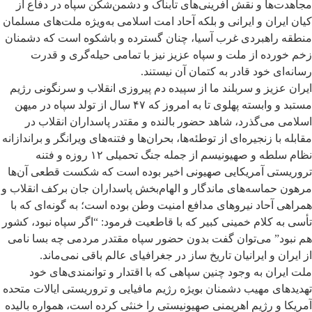
مجاهدت‌ها و نقش آفرینی‌های تابناک و دشمن‌شکن سپاه در دفاع از
کیان ایران و ایرانی و بلکه آحاد امت اسلامی به‌ویژه ملت‌های مسلمان
‌منطقه راهبردی غرب آسیا، چنان گسترده و باشکوه است که دشمنان
زخم خورده از ملت و سپاه عزیز نیز با تمامی حیله‌گری و قدرت
رسانه‌ای خود قادر به کتمان آن نیستند.
ایران عزیز و سربلند ما از سپیده دم پیروزی انقلاب و سرنگونی رژیم
مستبد و وابسته پهلوی تا به امروز که ۴۷ سال از تولد سپاه در میهن
اسلامی می‌گذرد، شاهد حضور بالنده و مقتدر پاسداران انقلاب در
مقابله با زنجیره‌ای از توطئه‌ها، بحران‌ها و فتنه‌های ویرانگر و براندازانه
نظام سلطه و صهیونیسم از جمله جنگ تحمیلی ۱۲ روزه و فتنه
تروریستی آمریکایی صهیونی اخیر بوده است که شکست قطعی آن‌ها
مرهون حماسه‌های ماندگار و الهام‌بخش پاسداران جان برکف انقلاب و
همراهی آحاد نیروهای مدافع امنیت وطن بوده است؛ به گونه‌ای که با
تأسی به کلام خمینی کبیر که با قاطعیت فرمود: “اگر سپاه نبود، کشور
هم نبود” می‌توان گفت بدون حضور سپاه مقتدر مردمی چه بسا نامی
از ایران و ایرانیان تاریخ ساز در جغرافیای عالم باقی نمی‌ماند.
ملت ایران به وجود چنین سپاهی که با اقتدار و توانمندی‌های خود
تهدیدهای مهیب دشمنان بویژه رژیم مافیایی و تروریستی ایالات متحده
آمریکا و رژیم اهریمنی صهیونیستی را خنثی کرده است، همواره بالیده