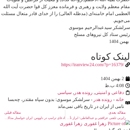
مقام معظم ولایت و رهبری و فرمانده معزز کل قوا حضرت آیت الله
العظمی امام خامنه‌ای (مدظله العالی) را از خدای قادر متعال مسئلت
می‌جویم.
سرلشکر سیدعبدالرحیم موسوی
رئیس ستاد کل نیروهای مسلح
بهمن 1404
لینک کوتاه
/https://iranview24.com/?p=16379
2 بهمن 1404
4:08 ب.ظ
دفاعی و امنیتی
,
رونده هدر
,
سیاسی
خانه
-
رونده هدر
- سرلشکر موسوی: بدون سپاه مقتدر، چه‌بسا
نامی از ایران در تاریخ باقی نمی‌ماند
مقاله بعدی
مقاله قبلی
رایزنی تلفنی عراقچی و عبدالعاطی؛ ابراز تأسف وزیر خارجه مصر از ممانعت برای حضور ایران در اجلاس داووس
ادعای ترامپ در داووس: ایران خواستار مذاکره است
زهرا غفوری