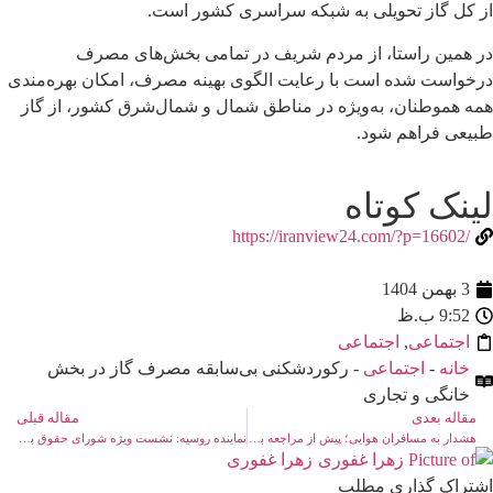
از کل گاز تحویلی به شبکه سراسری کشور است.
در همین راستا، از مردم شریف در تمامی بخش‌های مصرف
درخواست شده است با رعایت الگوی بهینه مصرف، امکان بهره‌مندی
همه هموطنان، به‌ویژه در مناطق شمال و شمال‌شرق کشور، از گاز
طبیعی فراهم شود.
لینک کوتاه
/https://iranview24.com/?p=16602
3 بهمن 1404
9:52 ب.ظ
اجتماعی
,
اجتماعی
خانه
-
اجتماعی
- رکوردشکنی بی‌سابقه مصرف گاز در بخش
خانگی و تجاری
مقاله بعدی
مقاله قبلی
هشدار به مسافران هوایی؛ پیش از مراجعه به فرودگاه‌ها با ۱۹۹ تماس بگیرید
نماینده روسیه: نشست ویژه شورای حقوق بشر تلاشی برای بی‌ثبات‌سازی ایران است
زهرا غفوری
اشتراک گذاری مطلب