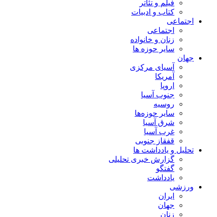
فیلم و تئاتر
کتاب و ادبیات
اجتماعی
اجتماعی
زنان و خانواده
سایر حوزه ها
جهان
آسیای مرکزی
آمریکا
اروپا
جنوب آسیا
روسیه
سایر حوزه‌ها
شرق آسیا
غرب آسیا
قفقاز جنوبی
تحلیل و یادداشت ها
گزارش خبری تحلیلی
گفتگو
یادداشت
ورزشی
ایران
جهان
زنان