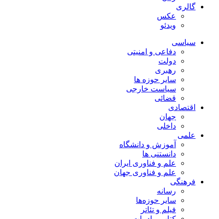
گالری
عکس
ویدئو
سیاسی
دفاعی و امنیتی
دولت
رهبری
سایر حوزه ها
سیاست خارجی
قضائی
اقتصادی
جهان
داخلی
علمی
آموزش و دانشگاه
دانستنی ها
علم و فناوری ایران
علم و فناوری جهان
فرهنگی
رسانه
سایر حوزه‌ها
فیلم و تئاتر
کتاب و ادبیات