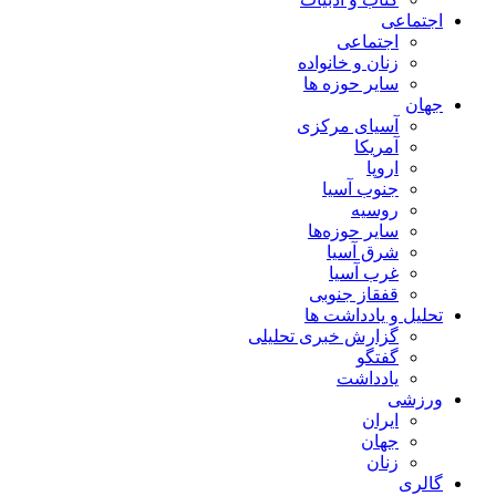
اجتماعی
اجتماعی
زنان و خانواده
سایر حوزه ها
جهان
آسیای مرکزی
آمریکا
اروپا
جنوب آسیا
روسیه
سایر حوزه‌ها
شرق آسیا
غرب آسیا
قفقاز جنوبی
تحلیل و یادداشت ها
گزارش خبری تحلیلی
گفتگو
یادداشت
ورزشی
ایران
جهان
زنان
گالری