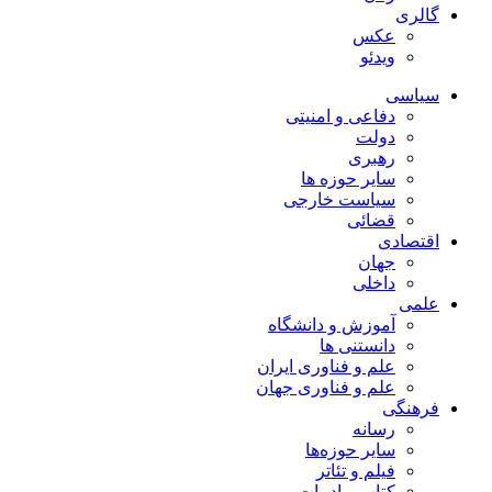
گالری
عکس
ویدئو
سیاسی
دفاعی و امنیتی
دولت
رهبری
سایر حوزه ها
سیاست خارجی
قضائی
اقتصادی
جهان
داخلی
علمی
آموزش و دانشگاه
دانستنی ها
علم و فناوری ایران
علم و فناوری جهان
فرهنگی
رسانه
سایر حوزه‌ها
فیلم و تئاتر
کتاب و ادبیات