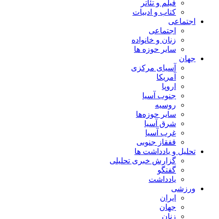
فیلم و تئاتر
کتاب و ادبیات
اجتماعی
اجتماعی
زنان و خانواده
سایر حوزه ها
جهان
آسیای مرکزی
آمریکا
اروپا
جنوب آسیا
روسیه
سایر حوزه‌ها
شرق آسیا
غرب آسیا
قفقاز جنوبی
تحلیل و یادداشت ها
گزارش خبری تحلیلی
گفتگو
یادداشت
ورزشی
ایران
جهان
زنان