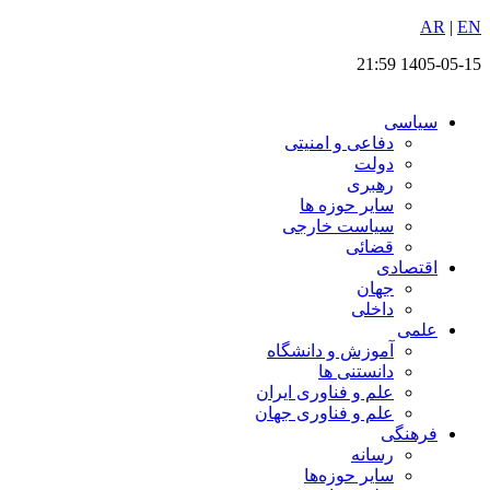
EN
پرش
|
AR
به
1405-05-15 21:59
محتوا
سیاسی
دفاعی و امنیتی
دولت
رهبری
سایر حوزه ها
سیاست خارجی
قضائی
اقتصادی
جهان
داخلی
علمی
آموزش و دانشگاه
دانستنی ها
علم و فناوری ایران
علم و فناوری جهان
فرهنگی
رسانه
سایر حوزه‌ها