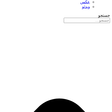
عکس
ویدئو
جستجو