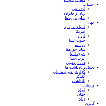
اجتماعی
اجتماعی
زنان و خانواده
سایر حوزه ها
جهان
آسیای مرکزی
آمریکا
اروپا
جنوب آسیا
روسیه
سایر حوزه‌ها
شرق آسیا
غرب آسیا
قفقاز جنوبی
تحلیل و یادداشت ها
گزارش خبری تحلیلی
گفتگو
یادداشت
ورزشی
ایران
جهان
زنان
گالری