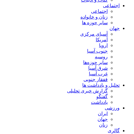
اجتماعی
اجتماعی
زنان و خانواده
سایر حوزه ها
جهان
آسیای مرکزی
آمریکا
اروپا
جنوب آسیا
روسیه
سایر حوزه‌ها
شرق آسیا
غرب آسیا
قفقاز جنوبی
تحلیل و یادداشت ها
گزارش خبری تحلیلی
گفتگو
یادداشت
ورزشی
ایران
جهان
زنان
گالری