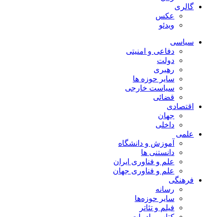
گالری
عکس
ویدئو
سیاسی
دفاعی و امنیتی
دولت
رهبری
سایر حوزه ها
سیاست خارجی
قضائی
اقتصادی
جهان
داخلی
علمی
آموزش و دانشگاه
دانستنی ها
علم و فناوری ایران
علم و فناوری جهان
فرهنگی
رسانه
سایر حوزه‌ها
فیلم و تئاتر
کتاب و ادبیات