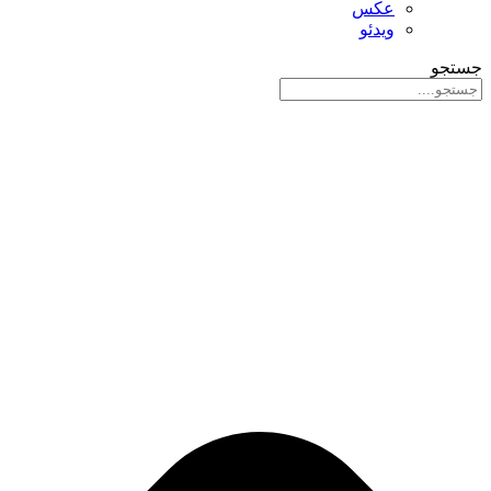
عکس
ویدئو
جستجو