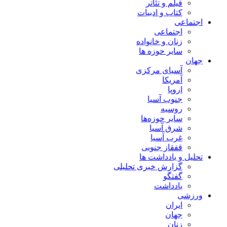
فیلم و تئاتر
کتاب و ادبیات
اجتماعی
اجتماعی
زنان و خانواده
سایر حوزه ها
جهان
آسیای مرکزی
آمریکا
اروپا
جنوب آسیا
روسیه
سایر حوزه‌ها
شرق آسیا
غرب آسیا
قفقاز جنوبی
تحلیل و یادداشت ها
گزارش خبری تحلیلی
گفتگو
یادداشت
ورزشی
ایران
جهان
زنان