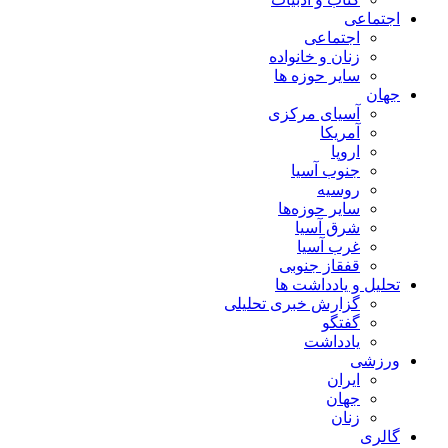
اجتماعی
اجتماعی
زنان و خانواده
سایر حوزه ها
جهان
آسیای مرکزی
آمریکا
اروپا
جنوب آسیا
روسیه
سایر حوزه‌ها
شرق آسیا
غرب آسیا
قفقاز جنوبی
تحلیل و یادداشت ها
گزارش خبری تحلیلی
گفتگو
یادداشت
ورزشی
ایران
جهان
زنان
گالری