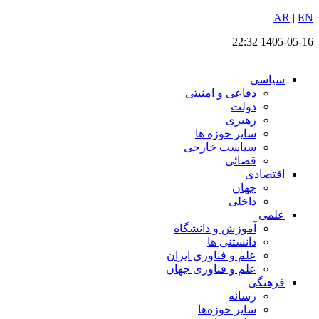
EN
پرش
|
AR
به
1405-05-16 22:32
محتوا
سیاسی
دفاعی و امنیتی
دولت
رهبری
سایر حوزه ها
سیاست خارجی
قضائی
اقتصادی
جهان
داخلی
علمی
آموزش و دانشگاه
دانستنی ها
علم و فناوری ایران
علم و فناوری جهان
فرهنگی
رسانه
سایر حوزه‌ها