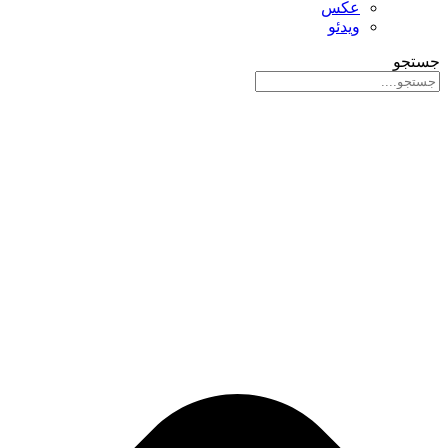
عکس
ویدئو
جستجو