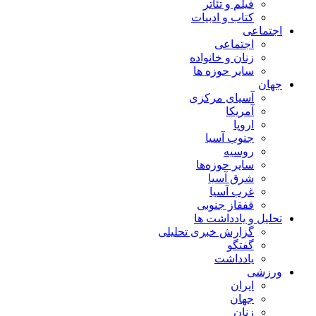
فیلم و تئاتر
کتاب و ادبیات
اجتماعی
اجتماعی
زنان و خانواده
سایر حوزه ها
جهان
آسیای مرکزی
آمریکا
اروپا
جنوب آسیا
روسیه
سایر حوزه‌ها
شرق آسیا
غرب آسیا
قفقاز جنوبی
تحلیل و یادداشت ها
گزارش خبری تحلیلی
گفتگو
یادداشت
ورزشی
ایران
جهان
زنان