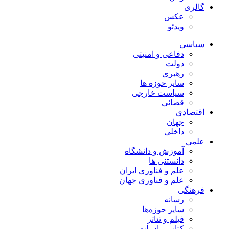
گالری
عکس
ویدئو
سیاسی
دفاعی و امنیتی
دولت
رهبری
سایر حوزه ها
سیاست خارجی
قضائی
اقتصادی
جهان
داخلی
علمی
آموزش و دانشگاه
دانستنی ها
علم و فناوری ایران
علم و فناوری جهان
فرهنگی
رسانه
سایر حوزه‌ها
فیلم و تئاتر
کتاب و ادبیات