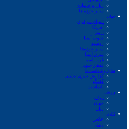
زنان و خانواده
سایر حوزه ها
جهان
آسیای مرکزی
آمریکا
اروپا
جنوب آسیا
روسیه
سایر حوزه‌ها
شرق آسیا
غرب آسیا
قفقاز جنوبی
تحلیل و یادداشت ها
گزارش خبری تحلیلی
گفتگو
یادداشت
ورزشی
ایران
جهان
زنان
گالری
عکس
ویدئو