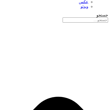
عکس
ویدئو
جستجو