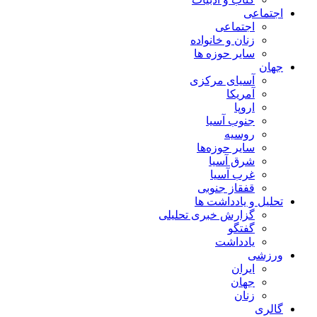
اجتماعی
اجتماعی
زنان و خانواده
سایر حوزه ها
جهان
آسیای مرکزی
آمریکا
اروپا
جنوب آسیا
روسیه
سایر حوزه‌ها
شرق آسیا
غرب آسیا
قفقاز جنوبی
تحلیل و یادداشت ها
گزارش خبری تحلیلی
گفتگو
یادداشت
ورزشی
ایران
جهان
زنان
گالری