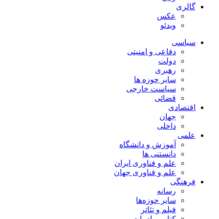
گالری
عکس
ویدئو
سیاسی
دفاعی و امنیتی
دولت
رهبری
سایر حوزه ها
سیاست خارجی
قضائی
اقتصادی
جهان
داخلی
علمی
آموزش و دانشگاه
دانستنی ها
علم و فناوری ایران
علم و فناوری جهان
فرهنگی
رسانه
سایر حوزه‌ها
فیلم و تئاتر
کتاب و ادبیات