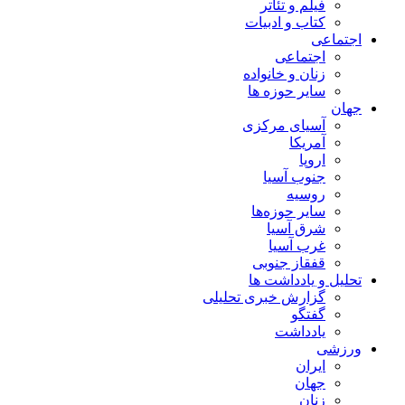
فیلم و تئاتر
کتاب و ادبیات
اجتماعی
اجتماعی
زنان و خانواده
سایر حوزه ها
جهان
آسیای مرکزی
آمریکا
اروپا
جنوب آسیا
روسیه
سایر حوزه‌ها
شرق آسیا
غرب آسیا
قفقاز جنوبی
تحلیل و یادداشت ها
گزارش خبری تحلیلی
گفتگو
یادداشت
ورزشی
ایران
جهان
زنان