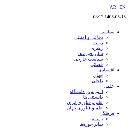
EN
پرش
|
AR
به
1405-05-15 08:12
محتوا
سیاسی
دفاعی و امنیتی
دولت
رهبری
سایر حوزه ها
سیاست خارجی
قضائی
اقتصادی
جهان
داخلی
علمی
آموزش و دانشگاه
دانستنی ها
علم و فناوری ایران
علم و فناوری جهان
فرهنگی
رسانه
سایر حوزه‌ها