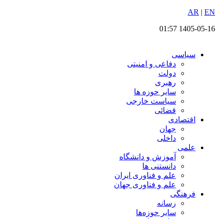
EN
پرش
|
AR
به
1405-05-16 01:57
محتوا
سیاسی
دفاعی و امنیتی
دولت
رهبری
سایر حوزه ها
سیاست خارجی
قضائی
اقتصادی
جهان
داخلی
علمی
آموزش و دانشگاه
دانستنی ها
علم و فناوری ایران
علم و فناوری جهان
فرهنگی
رسانه
سایر حوزه‌ها