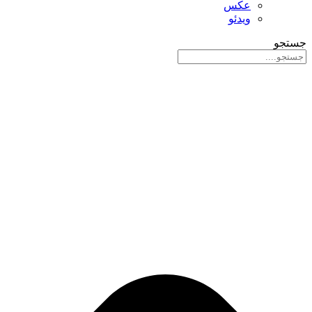
عکس
ویدئو
جستجو