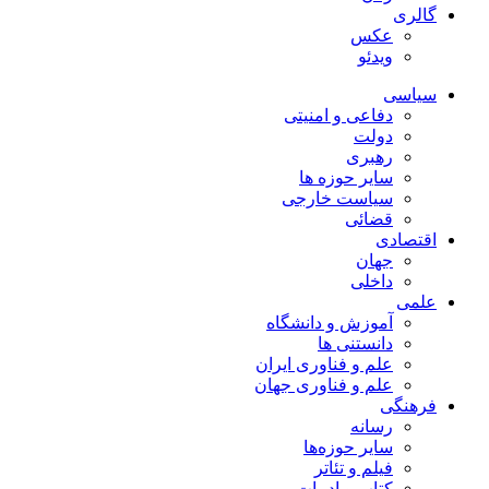
گالری
عکس
ویدئو
سیاسی
دفاعی و امنیتی
دولت
رهبری
سایر حوزه ها
سیاست خارجی
قضائی
اقتصادی
جهان
داخلی
علمی
آموزش و دانشگاه
دانستنی ها
علم و فناوری ایران
علم و فناوری جهان
فرهنگی
رسانه
سایر حوزه‌ها
فیلم و تئاتر
کتاب و ادبیات