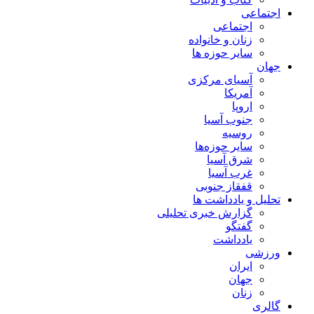
اجتماعی
اجتماعی
زنان و خانواده
سایر حوزه ها
جهان
آسیای مرکزی
آمریکا
اروپا
جنوب آسیا
روسیه
سایر حوزه‌ها
شرق آسیا
غرب آسیا
قفقاز جنوبی
تحلیل و یادداشت ها
گزارش خبری تحلیلی
گفتگو
یادداشت
ورزشی
ایران
جهان
زنان
گالری