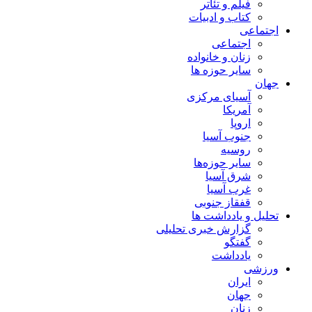
فیلم و تئاتر
کتاب و ادبیات
اجتماعی
اجتماعی
زنان و خانواده
سایر حوزه ها
جهان
آسیای مرکزی
آمریکا
اروپا
جنوب آسیا
روسیه
سایر حوزه‌ها
شرق آسیا
غرب آسیا
قفقاز جنوبی
تحلیل و یادداشت ها
گزارش خبری تحلیلی
گفتگو
یادداشت
ورزشی
ایران
جهان
زنان