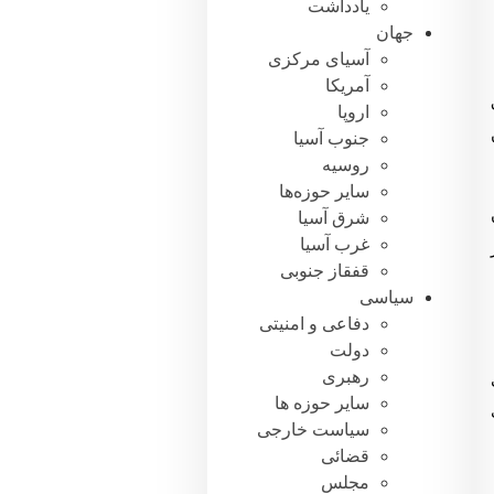
یادداشت
جهان
آسیای مرکزی
آمریکا
ق
اروپا
جنوب آسیا
روسیه
سایر حوزه‌ها
، ستون
شرق آسیا
غرب آسیا
قفقاز جنوبی
سیاسی
دفاعی و امنیتی
دولت
رهبری
انی
سایر حوزه ها
سیاست خارجی
قضائی
مجلس