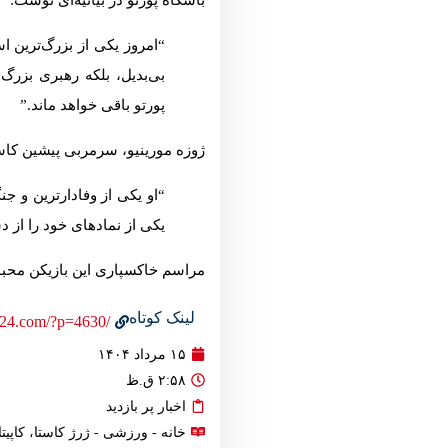
باشگاه پورتو در بیانیه‌ای نوشت:
“امروز یکی از بزرگ‌ترین ا
بی‌بدیل، بلکه رهبری بزرگ 
پورتو باقی خواهد ماند.”
ژوزه مورینیو، سرمربی پیشین کا
“او یکی از وفادارترین و جنگن
یکی از نمادهای خود را از 
مراسم خاکسپاری این بازیکن محبو
لینک کوتاه
/https://iranview24.com/?p=4630
۱۵ مرداد ۱۴۰۴
۲:۵۸ ق.ظ
اخبار پر بازدید
خانه
-
ورزشی
- ژرژ کاستا، کاپی