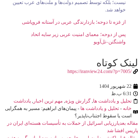
نیست؛ بلکه توسط تصمیم دولت‌ها و ملت‌های عرب تعیین
خواهد شد.
از غزه تا دوحه؛ بازدارندگی عربی در آستانه فروپاشی
پس از دوحه؛ معمای امنیت عربی زیر سایه اتحاد
واشنگتن–تل‌آویو
لینک کوتاه
/https://iranview24.com/?p=7005
22 شهریور 1404
6:31 ب.ظ
تحلیل و یادداشت ها
,
گزارش ویژه
,
مهم ترین اخبار
,
یادداشت
خانه
-
تحلیل و یادداشت ها
- پیمان‌های ابراهیم: مسیر به همگرایی
است یا سقوط اجتناب‌ناپذیر؟
مقاله بعدی
ارزیابی اسرائیل از حملات به تأسیسات هسته‌ای ایران در
پاریس افشا شد
مقاله قبلی
واکنش وزارت امور خارجه به بیانیه ضد ایرانی گروه هفت