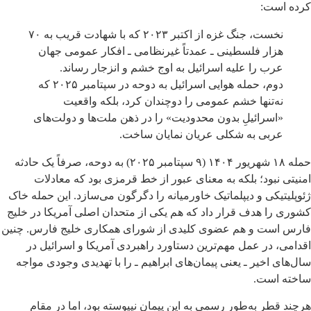
کرده است:
نخست، جنگ غزه از اکتبر ۲۰۲۳ که با شهادت قریب به ۷۰
هزار فلسطینی ـ عمدتاً غیرنظامی ـ افکار عمومی جهان
عرب را علیه اسرائیل به اوج خشم و انزجار رساند.
دوم، حمله هوایی اسرائیل به دوحه در سپتامبر ۲۰۲۵ که
نه‌تنها خشم عمومی را دوچندان کرد، بلکه واقعیت
«اسرائیلِ بدون محدودیت» را در ذهن ملت‌ها و دولت‌های
عربی به شکلی عریان نمایان ساخت.
حمله ۱۸ شهریور ۱۴۰۴ (۹ سپتامبر ۲۰۲۵) به دوحه، صرفاً یک حادثه
امنیتی نبود؛ بلکه به معنای عبور از خط قرمزی بود که معادلات
ژئوپلیتیکی و دیپلماتیک خاورمیانه را دگرگون می‌سازد. این حمله خاک
کشوری را هدف قرار داد که هم یکی از متحدان اصلی آمریکا در خلیج
فارس است و هم عضوی کلیدی از شورای همکاری خلیج فارس. چنین
اقدامی، در عمل مهم‌ترین دستاورد راهبردی آمریکا و اسرائیل در
سال‌های اخیر ـ یعنی پیمان‌های ابراهیم ـ را با تهدیدی وجودی مواجه
ساخته است.
هرچند قطر به‌طور رسمی به این پیمان نپیوسته بود، اما در مقام