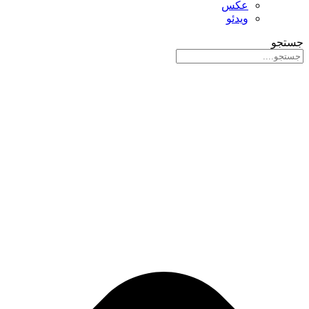
عکس
ویدئو
جستجو