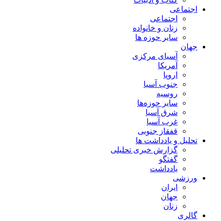
اجتماعی
اجتماعی
زنان و خانواده
سایر حوزه ها
جهان
آسیای مرکزی
آمریکا
اروپا
جنوب آسیا
روسیه
سایر حوزه‌ها
شرق آسیا
غرب آسیا
قفقاز جنوبی
تحلیل و یادداشت ها
گزارش خبری تحلیلی
گفتگو
یادداشت
ورزشی
ایران
جهان
زنان
گالری