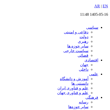
EN
پرش
|
AR
به
1405-05-16 11:48
محتوا
سیاسی
دفاعی و امنیتی
دولت
رهبری
سایر حوزه ها
سیاست خارجی
قضائی
اقتصادی
جهان
داخلی
علمی
آموزش و دانشگاه
دانستنی ها
علم و فناوری ایران
علم و فناوری جهان
فرهنگی
رسانه
سایر حوزه‌ها