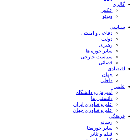
گالری
عکس
ویدئو
سیاسی
دفاعی و امنیتی
دولت
رهبری
سایر حوزه ها
سیاست خارجی
قضائی
اقتصادی
جهان
داخلی
علمی
آموزش و دانشگاه
دانستنی ها
علم و فناوری ایران
علم و فناوری جهان
فرهنگی
رسانه
سایر حوزه‌ها
فیلم و تئاتر
کتاب و ادبیات