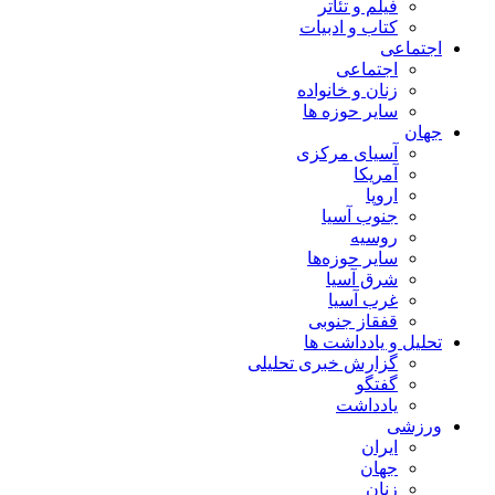
فیلم و تئاتر
کتاب و ادبیات
اجتماعی
اجتماعی
زنان و خانواده
سایر حوزه ها
جهان
آسیای مرکزی
آمریکا
اروپا
جنوب آسیا
روسیه
سایر حوزه‌ها
شرق آسیا
غرب آسیا
قفقاز جنوبی
تحلیل و یادداشت ها
گزارش خبری تحلیلی
گفتگو
یادداشت
ورزشی
ایران
جهان
زنان