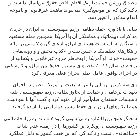
مصداق روشن حمایت از یک اقدام ناقض حقوق بین‌الملل دانست و
تأکید کرد که این موضع‌گیری نمی‌تواند ماهیت غیرقانونی و ناموجه
اقدام مذکور را تغییر دهد.
بقائی با یادآوری حمله نظامی رژیم صهیونیستی به ایران در جریان
مذاکرات دیپلماتیک و هماهنگی آن با آمریکا، همچنین حمله مستقیم
واشنگتن به تأسیسات هسته‌ای ایران، ادعای گروه ۷ مبنی بر ارائه
راهکارهای دیپلماتیک با حسن نیت را «کذب محض و وارونه‌نمایی
حقیقت» خواند. او آمریکا را به‌خاطر خروج غیرقانونی و یکجانبه از
برجام در سال ۲۰۱۸، نقض‌های مستمر حقوق بین‌الملل، و کارشکنی
در اجرای توافق، عامل اصلی بحران فعلی معرفی کرد.
وی سه کشور اروپایی را نیز به تبعیت از آمریکا، قصور در اجرای
تعهدات برجامی، و حمایت از تجاوز نظامی رژیم صهیونیستی علیه
تأسیسات هسته‌ای صلح‌آمیز ایران متهم کرد و گفت آنها با سوءنیت،
همه ابتکارهای ایران برای حفظ مسیر دیپلماسی را نادیده گرفتند.
سخنگو همچنین با اشاره به بی‌تفاوتی گروه ۷ نسبت به زرادخانه اتمی
رژیم صهیونیستی، رویکرد این کشورها را در زمینه عدم اشاعه
«منافقانه» دانست و تأکید کرد که این هفت کشور به دلیل عملکرد