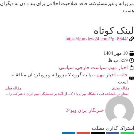
مزورانه و غیرمسئولانه، فاقد صلاحیت اخلاقی برای پند دادن به دیگران
هستند.
لینک کوتاه
/https://iranview24.com/?p=8644
10 مهر 1404
5:59 ب.ظ
اخبار مهم
,
سیاست خارجی
,
سیاسی
خانه
-
اخبار مهم
- بیانیه گروه ۷ مزورانه و رویکرد آن منافقانه
است
مقاله بعدی
مقاله قبلی
انفجار در دانشکده فنی دانشگاه تهران با ۱ کشته و ۲ مصدوم
از تأکید بر همسایگی مهم ایران تا شراکت راهبردی با چین و تعامل همزمان با آمریکا و روسیه
خبرنگار ایران ویو24
اشتراک گذاری مطلب