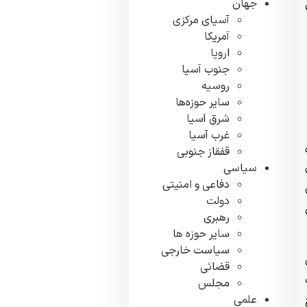
جهان
آسیای مرکزی
آمریکا
اروپا
جنوب آسیا
روسیه
سایر حوزه‌ها
شرق آسیا
غرب آسیا
قفقاز جنوبی
سیاسی
دفاعی و امنیتی
دولت
رهبری
سایر حوزه ها
سیاست خارجی
قضائی
مجلس
علمی