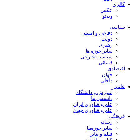
گالری
عکس
ویدئو
سیاسی
دفاعی و امنیتی
دولت
رهبری
سایر حوزه ها
سیاست خارجی
قضائی
اقتصادی
جهان
داخلی
علمی
آموزش و دانشگاه
دانستنی ها
علم و فناوری ایران
علم و فناوری جهان
فرهنگی
رسانه
سایر حوزه‌ها
فیلم و تئاتر
کتاب و ادبیات