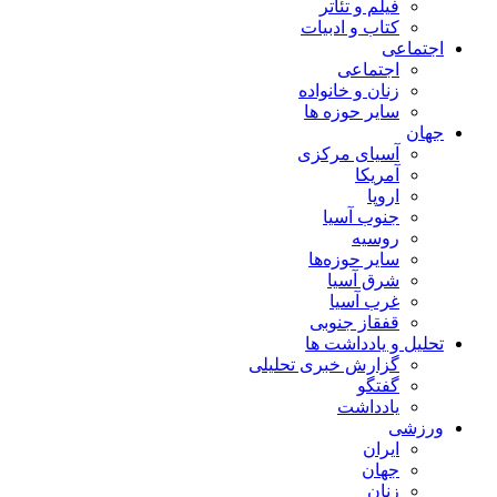
فیلم و تئاتر
کتاب و ادبیات
اجتماعی
اجتماعی
زنان و خانواده
سایر حوزه ها
جهان
آسیای مرکزی
آمریکا
اروپا
جنوب آسیا
روسیه
سایر حوزه‌ها
شرق آسیا
غرب آسیا
قفقاز جنوبی
تحلیل و یادداشت ها
گزارش خبری تحلیلی
گفتگو
یادداشت
ورزشی
ایران
جهان
زنان