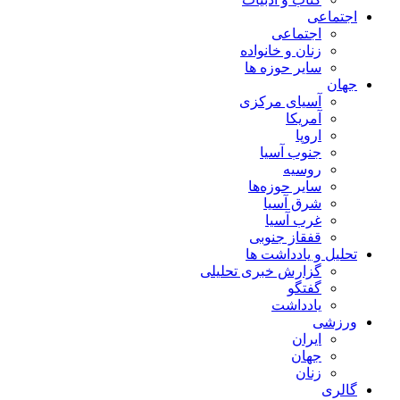
اجتماعی
اجتماعی
زنان و خانواده
سایر حوزه ها
جهان
آسیای مرکزی
آمریکا
اروپا
جنوب آسیا
روسیه
سایر حوزه‌ها
شرق آسیا
غرب آسیا
قفقاز جنوبی
تحلیل و یادداشت ها
گزارش خبری تحلیلی
گفتگو
یادداشت
ورزشی
ایران
جهان
زنان
گالری