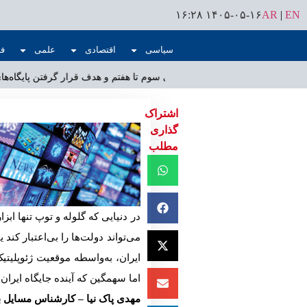
۱۴۰۵-۰۵-۱۶ ۱۶:۲۸
AR
|
EN
سیاسی
اقتصادی
علمی
ف
عملیات گسترده «نصر ۲» سپاه؛ اجرای موج‌های سوم تا هفتم و هدف قرار گرفتن پایگاه‌های آمریکا در منطقه
اشتراک
گذاری
مطلب
در دنیایی که گلوله و توپ تنها اب
می‌تواند دولت‌ها را بی‌اعتبار کن
ایران، به‌واسطه موقعیت ژئوپلیت
اما سهمگین که آینده جایگاه ایران
مهدی پاک نیا – کارشناس مسایل ب