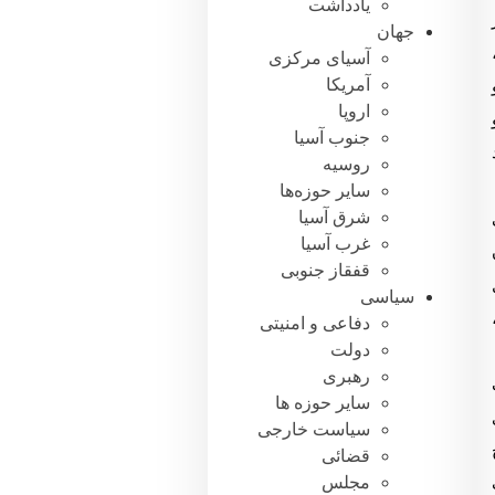
یادداشت
جهان
آسیای مرکزی
آمریکا
اروپا
جنوب آسیا
روسیه
سایر حوزه‌ها
شرق آسیا
غرب آسیا
قفقاز جنوبی
سیاسی
دفاعی و امنیتی
دولت
رهبری
سایر حوزه ها
سیاست خارجی
قضائی
مجلس