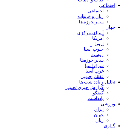
اجتماعی
اجتماعی
زنان و خانواده
سایر حوزه ها
جهان
آسیای مرکزی
آمریکا
اروپا
جنوب آسیا
روسیه
سایر حوزه‌ها
شرق آسیا
غرب آسیا
قفقاز جنوبی
تحلیل و یادداشت ها
گزارش خبری تحلیلی
گفتگو
یادداشت
ورزشی
ایران
جهان
زنان
گالری