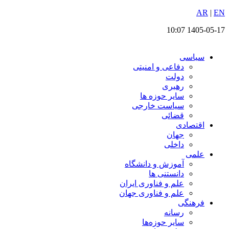
EN
پرش
|
AR
به
1405-05-17 10:07
محتوا
سیاسی
دفاعی و امنیتی
دولت
رهبری
سایر حوزه ها
سیاست خارجی
قضائی
اقتصادی
جهان
داخلی
علمی
آموزش و دانشگاه
دانستنی ها
علم و فناوری ایران
علم و فناوری جهان
فرهنگی
رسانه
سایر حوزه‌ها