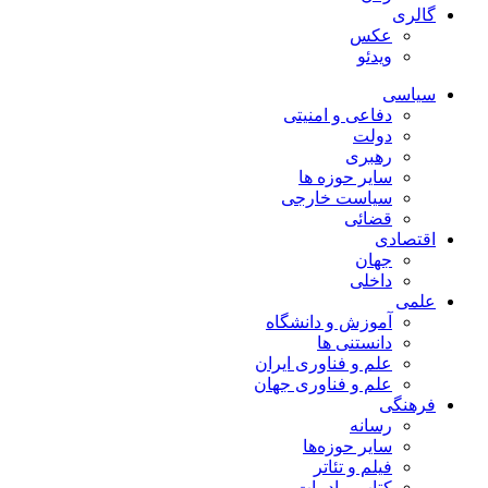
گالری
عکس
ویدئو
سیاسی
دفاعی و امنیتی
دولت
رهبری
سایر حوزه ها
سیاست خارجی
قضائی
اقتصادی
جهان
داخلی
علمی
آموزش و دانشگاه
دانستنی ها
علم و فناوری ایران
علم و فناوری جهان
فرهنگی
رسانه
سایر حوزه‌ها
فیلم و تئاتر
کتاب و ادبیات