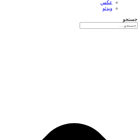
عکس
ویدئو
جستجو