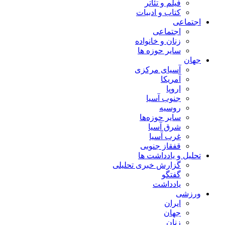
فیلم و تئاتر
کتاب و ادبیات
اجتماعی
اجتماعی
زنان و خانواده
سایر حوزه ها
جهان
آسیای مرکزی
آمریکا
اروپا
جنوب آسیا
روسیه
سایر حوزه‌ها
شرق آسیا
غرب آسیا
قفقاز جنوبی
تحلیل و یادداشت ها
گزارش خبری تحلیلی
گفتگو
یادداشت
ورزشی
ایران
جهان
زنان