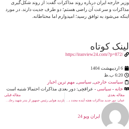
وزیر خارجه ایران درباره روند مذاکرات گفت: از روند شکل‌گیری
مذاکرات و سرعت آن راضی هستم؛ دو طرف جدیت دارند. در مورد
اینکه می‌شود به توافق رسید؛ امیدوارم اما محتاطانه.
لینک کوتاه
/https://iranview24.com/?p=872
6 اردیبهشت 1404
6:20 ب.ظ
سیاست خارجی
,
سیاسی
,
مهم ترین اخبار
خانه
-
سیاسی
- عراقچی: دور بعدی مذاکرات احتمالا شنبه است
مقاله بعدی
مقاله قبلی
عمان: دور جدید مذاکرات هفته آینده مجدد برگزار می‌شود
بازدید هوایی رئیس جمهور از بندر شهید رجایی/ برگزاری نشست ویژه ستاد مدیریت بحران بندرعباس با حضور پزشکیان
ایران ویو 24