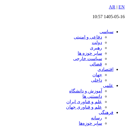
EN
پرش
|
AR
به
1405-05-16 10:57
محتوا
سیاسی
دفاعی و امنیتی
دولت
رهبری
سایر حوزه ها
سیاست خارجی
قضائی
اقتصادی
جهان
داخلی
علمی
آموزش و دانشگاه
دانستنی ها
علم و فناوری ایران
علم و فناوری جهان
فرهنگی
رسانه
سایر حوزه‌ها