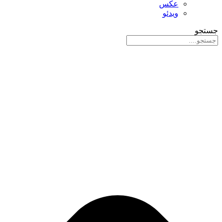
عکس
ویدئو
جستجو