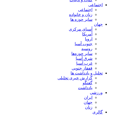
اجتماعی
اجتماعی
زنان و خانواده
سایر حوزه ها
جهان
آسیای مرکزی
آمریکا
اروپا
جنوب آسیا
روسیه
سایر حوزه‌ها
شرق آسیا
غرب آسیا
قفقاز جنوبی
تحلیل و یادداشت ها
گزارش خبری تحلیلی
گفتگو
یادداشت
ورزشی
ایران
جهان
زنان
گالری