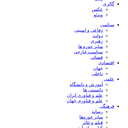
گالری
عکس
ویدئو
سیاسی
دفاعی و امنیتی
دولت
رهبری
سایر حوزه ها
سیاست خارجی
قضائی
اقتصادی
جهان
داخلی
علمی
آموزش و دانشگاه
دانستنی ها
علم و فناوری ایران
علم و فناوری جهان
فرهنگی
رسانه
سایر حوزه‌ها
فیلم و تئاتر
کتاب و ادبیات