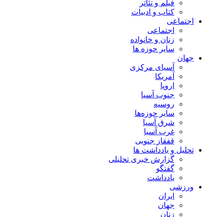
فیلم و تئاتر
کتاب و ادبیات
اجتماعی
اجتماعی
زنان و خانواده
سایر حوزه ها
جهان
آسیای مرکزی
آمریکا
اروپا
جنوب آسیا
روسیه
سایر حوزه‌ها
شرق آسیا
غرب آسیا
قفقاز جنوبی
تحلیل و یادداشت ها
گزارش خبری تحلیلی
گفتگو
یادداشت
ورزشی
ایران
جهان
زنان