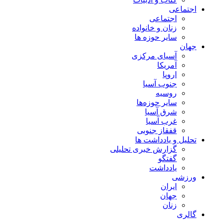
اجتماعی
اجتماعی
زنان و خانواده
سایر حوزه ها
جهان
آسیای مرکزی
آمریکا
اروپا
جنوب آسیا
روسیه
سایر حوزه‌ها
شرق آسیا
غرب آسیا
قفقاز جنوبی
تحلیل و یادداشت ها
گزارش خبری تحلیلی
گفتگو
یادداشت
ورزشی
ایران
جهان
زنان
گالری