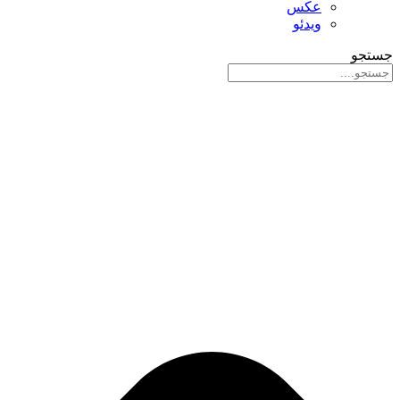
عکس
ویدئو
جستجو