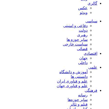
گالری
عکس
ویدئو
سیاسی
دفاعی و امنیتی
دولت
رهبری
سایر حوزه ها
سیاست خارجی
قضائی
اقتصادی
جهان
داخلی
علمی
آموزش و دانشگاه
دانستنی ها
علم و فناوری ایران
علم و فناوری جهان
فرهنگی
رسانه
سایر حوزه‌ها
فیلم و تئاتر
کتاب و ادبیات