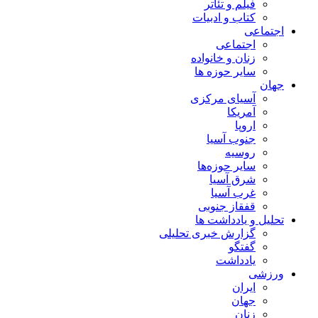
فیلم و تئاتر
کتاب و ادبیات
اجتماعی
اجتماعی
زنان و خانواده
سایر حوزه ها
جهان
آسیای مرکزی
آمریکا
اروپا
جنوب آسیا
روسیه
سایر حوزه‌ها
شرق آسیا
غرب آسیا
قفقاز جنوبی
تحلیل و یادداشت ها
گزارش خبری تحلیلی
گفتگو
یادداشت
ورزشی
ایران
جهان
زنان