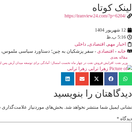
لینک کوتاه
/https://iranview24.com/?p=6204
12 شهریور 1404
5:16 ب.ظ
اخبار مهم
,
اقتصادی
,
داخلی
خانه
-
اقتصادی
- سفر پزشکیان به چین؛ دستاورد سیاسی ملموس، 
مقاله بعدی
وزیر نفت: افزایش فروش نفت در چهار ماه نخست امسال؛ آمادگی برای توسعه میدان آرش پس از ت
زهرا ترابی
دیدگاهتان را بنویسید
نشانی ایمیل شما منتشر نخواهد شد.
بخش‌های موردنیاز علامت‌گذاری ش
دیدگاه
*