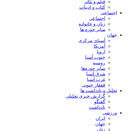
فیلم و تئاتر
کتاب و ادبیات
اجتماعی
اجتماعی
زنان و خانواده
سایر حوزه ها
جهان
آسیای مرکزی
آمریکا
اروپا
جنوب آسیا
روسیه
سایر حوزه‌ها
شرق آسیا
غرب آسیا
قفقاز جنوبی
تحلیل و یادداشت ها
گزارش خبری تحلیلی
گفتگو
یادداشت
ورزشی
ایران
جهان
زنان