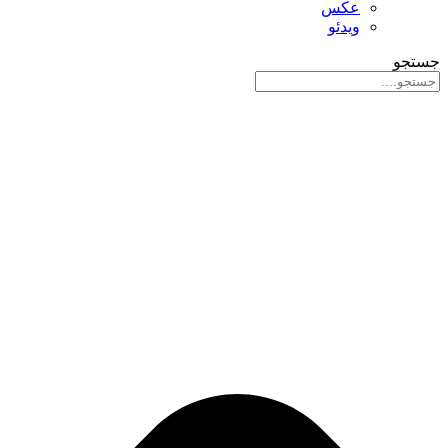
عکس
ویدئو
جستجو