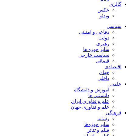
گالری
عکس
ویدئو
سیاسی
دفاعی و امنیتی
دولت
رهبری
سایر حوزه ها
سیاست خارجی
قضائی
اقتصادی
جهان
داخلی
علمی
آموزش و دانشگاه
دانستنی ها
علم و فناوری ایران
علم و فناوری جهان
فرهنگی
رسانه
سایر حوزه‌ها
فیلم و تئاتر
کتاب و ادبیات