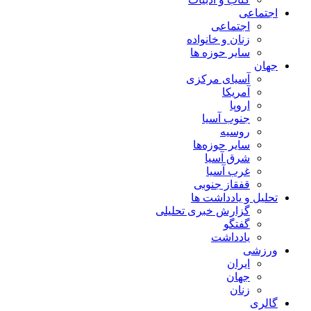
اجتماعی
اجتماعی
زنان و خانواده
سایر حوزه ها
جهان
آسیای مرکزی
آمریکا
اروپا
جنوب آسیا
روسیه
سایر حوزه‌ها
شرق آسیا
غرب آسیا
قفقاز جنوبی
تحلیل و یادداشت ها
گزارش خبری تحلیلی
گفتگو
یادداشت
ورزشی
ایران
جهان
زنان
گالری