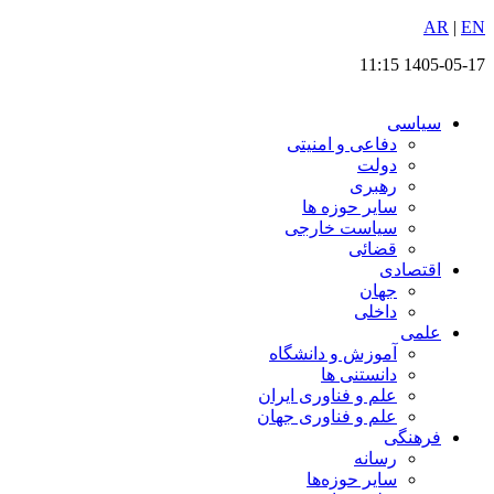
EN
پرش
|
AR
به
1405-05-17 11:15
محتوا
سیاسی
دفاعی و امنیتی
دولت
رهبری
سایر حوزه ها
سیاست خارجی
قضائی
اقتصادی
جهان
داخلی
علمی
آموزش و دانشگاه
دانستنی ها
علم و فناوری ایران
علم و فناوری جهان
فرهنگی
رسانه
سایر حوزه‌ها