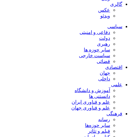
گالری
عکس
ویدئو
سیاسی
دفاعی و امنیتی
دولت
رهبری
سایر حوزه ها
سیاست خارجی
قضائی
اقتصادی
جهان
داخلی
علمی
آموزش و دانشگاه
دانستنی ها
علم و فناوری ایران
علم و فناوری جهان
فرهنگی
رسانه
سایر حوزه‌ها
فیلم و تئاتر
کتاب و ادبیات