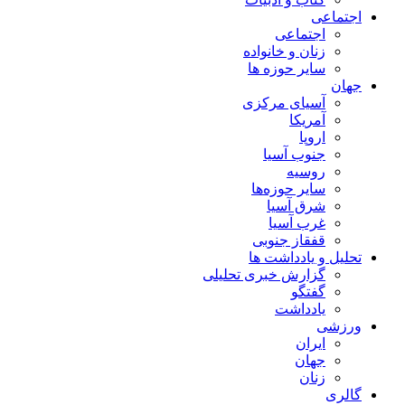
اجتماعی
اجتماعی
زنان و خانواده
سایر حوزه ها
جهان
آسیای مرکزی
آمریکا
اروپا
جنوب آسیا
روسیه
سایر حوزه‌ها
شرق آسیا
غرب آسیا
قفقاز جنوبی
تحلیل و یادداشت ها
گزارش خبری تحلیلی
گفتگو
یادداشت
ورزشی
ایران
جهان
زنان
گالری