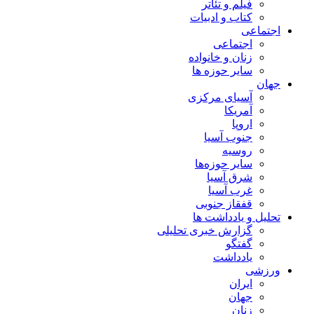
فیلم و تئاتر
کتاب و ادبیات
اجتماعی
اجتماعی
زنان و خانواده
سایر حوزه ها
جهان
آسیای مرکزی
آمریکا
اروپا
جنوب آسیا
روسیه
سایر حوزه‌ها
شرق آسیا
غرب آسیا
قفقاز جنوبی
تحلیل و یادداشت ها
گزارش خبری تحلیلی
گفتگو
یادداشت
ورزشی
ایران
جهان
زنان