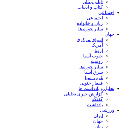
فیلم و تئاتر
کتاب و ادبیات
اجتماعی
اجتماعی
زنان و خانواده
سایر حوزه ها
جهان
آسیای مرکزی
آمریکا
اروپا
جنوب آسیا
روسیه
سایر حوزه‌ها
شرق آسیا
غرب آسیا
قفقاز جنوبی
تحلیل و یادداشت ها
گزارش خبری تحلیلی
گفتگو
یادداشت
ورزشی
ایران
جهان
زنان