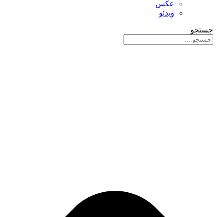
عکس
ویدئو
جستجو