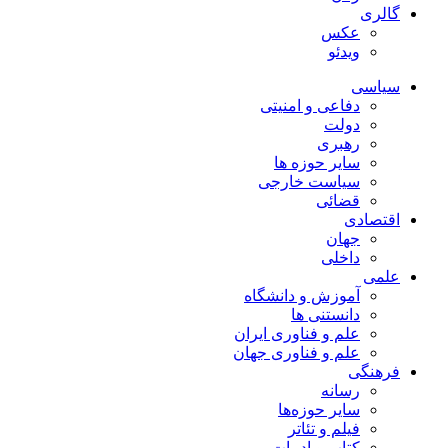
گالری
عکس
ویدئو
سیاسی
دفاعی و امنیتی
دولت
رهبری
سایر حوزه ها
سیاست خارجی
قضائی
اقتصادی
جهان
داخلی
علمی
آموزش و دانشگاه
دانستنی ها
علم و فناوری ایران
علم و فناوری جهان
فرهنگی
رسانه
سایر حوزه‌ها
فیلم و تئاتر
کتاب و ادبیات