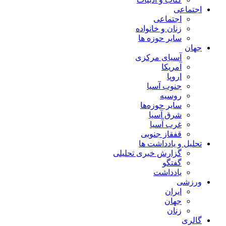
اجتماعی
اجتماعی
زنان و خانواده
سایر حوزه ها
جهان
آسیای مرکزی
آمریکا
اروپا
جنوب آسیا
روسیه
سایر حوزه‌ها
شرق آسیا
غرب آسیا
قفقاز جنوبی
تحلیل و یادداشت ها
گزارش خبری تحلیلی
گفتگو
یادداشت
ورزشی
ایران
جهان
زنان
گالری