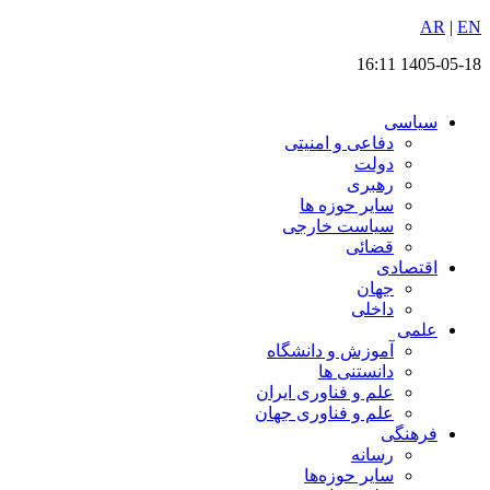
EN
پرش
|
AR
به
1405-05-18 16:11
محتوا
سیاسی
دفاعی و امنیتی
دولت
رهبری
سایر حوزه ها
سیاست خارجی
قضائی
اقتصادی
جهان
داخلی
علمی
آموزش و دانشگاه
دانستنی ها
علم و فناوری ایران
علم و فناوری جهان
فرهنگی
رسانه
سایر حوزه‌ها