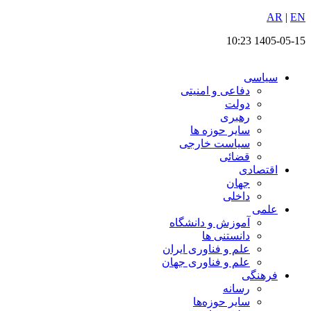
EN
پرش
|
AR
به
1405-05-15 10:23
محتوا
سیاسی
دفاعی و امنیتی
دولت
رهبری
سایر حوزه ها
سیاست خارجی
قضائی
اقتصادی
جهان
داخلی
علمی
آموزش و دانشگاه
دانستنی ها
علم و فناوری ایران
علم و فناوری جهان
فرهنگی
رسانه
سایر حوزه‌ها