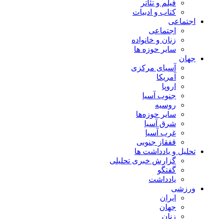
فیلم و تئاتر
کتاب و ادبیات
اجتماعی
اجتماعی
زنان و خانواده
سایر حوزه ها
جهان
آسیای مرکزی
آمریکا
اروپا
جنوب آسیا
روسیه
سایر حوزه‌ها
شرق آسیا
غرب آسیا
قفقاز جنوبی
تحلیل و یادداشت ها
گزارش خبری تحلیلی
گفتگو
یادداشت
ورزشی
ایران
جهان
زنان