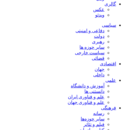
گالری
عکس
ویدئو
سیاسی
دفاعی و امنیتی
دولت
رهبری
سایر حوزه ها
سیاست خارجی
قضائی
اقتصادی
جهان
داخلی
علمی
آموزش و دانشگاه
دانستنی ها
علم و فناوری ایران
علم و فناوری جهان
فرهنگی
رسانه
سایر حوزه‌ها
فیلم و تئاتر
کتاب و ادبیات