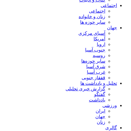
اجتماعی
اجتماعی
زنان و خانواده
سایر حوزه ها
جهان
آسیای مرکزی
آمریکا
اروپا
جنوب آسیا
روسیه
سایر حوزه‌ها
شرق آسیا
غرب آسیا
قفقاز جنوبی
تحلیل و یادداشت ها
گزارش خبری تحلیلی
گفتگو
یادداشت
ورزشی
ایران
جهان
زنان
گالری