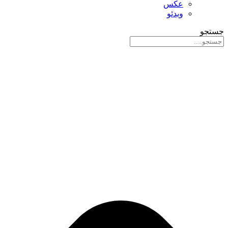
عکس
ویدئو
جستجو