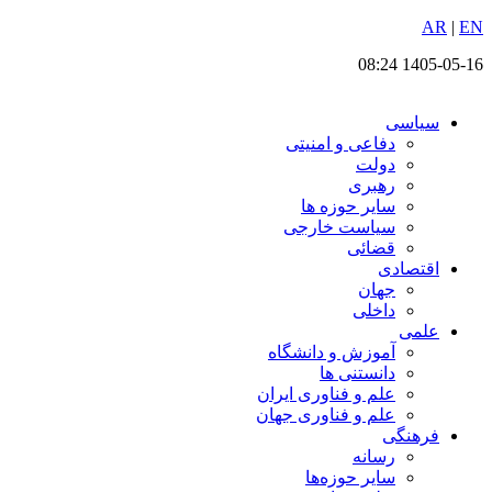
EN
پرش
|
AR
به
1405-05-16 08:24
محتوا
سیاسی
دفاعی و امنیتی
دولت
رهبری
سایر حوزه ها
سیاست خارجی
قضائی
اقتصادی
جهان
داخلی
علمی
آموزش و دانشگاه
دانستنی ها
علم و فناوری ایران
علم و فناوری جهان
فرهنگی
رسانه
سایر حوزه‌ها