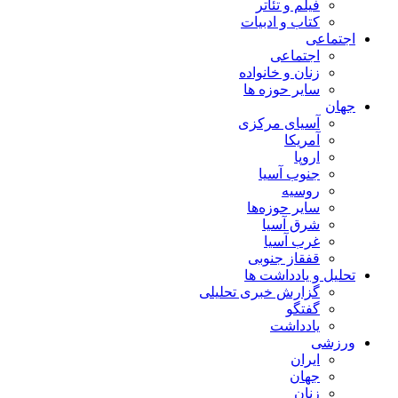
فیلم و تئاتر
کتاب و ادبیات
اجتماعی
اجتماعی
زنان و خانواده
سایر حوزه ها
جهان
آسیای مرکزی
آمریکا
اروپا
جنوب آسیا
روسیه
سایر حوزه‌ها
شرق آسیا
غرب آسیا
قفقاز جنوبی
تحلیل و یادداشت ها
گزارش خبری تحلیلی
گفتگو
یادداشت
ورزشی
ایران
جهان
زنان