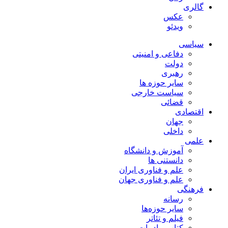
گالری
عکس
ویدئو
سیاسی
دفاعی و امنیتی
دولت
رهبری
سایر حوزه ها
سیاست خارجی
قضائی
اقتصادی
جهان
داخلی
علمی
آموزش و دانشگاه
دانستنی ها
علم و فناوری ایران
علم و فناوری جهان
فرهنگی
رسانه
سایر حوزه‌ها
فیلم و تئاتر
کتاب و ادبیات