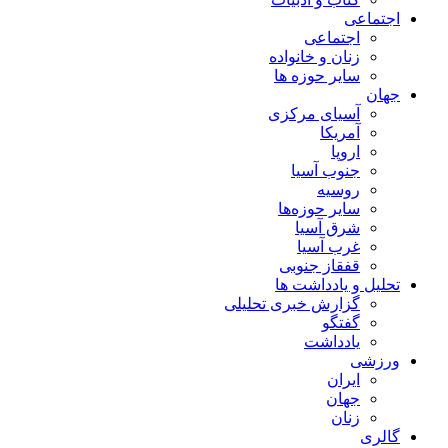
اجتماعی
اجتماعی
زنان و خانواده
سایر حوزه ها
جهان
آسیای مرکزی
آمریکا
اروپا
جنوب آسیا
روسیه
سایر حوزه‌ها
شرق آسیا
غرب آسیا
قفقاز جنوبی
تحلیل و یادداشت ها
گزارش خبری تحلیلی
گفتگو
یادداشت
ورزشی
ایران
جهان
زنان
گالری