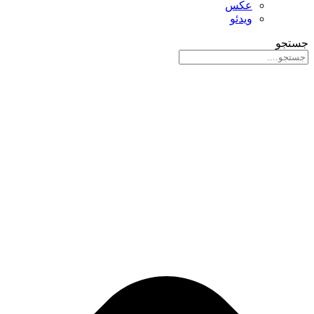
عکس
ویدئو
جستجو