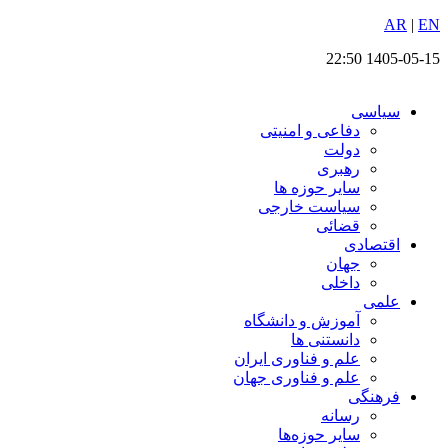
EN
پرش
|
AR
به
1405-05-15 22:50
محتوا
سیاسی
دفاعی و امنیتی
دولت
رهبری
سایر حوزه ها
سیاست خارجی
قضائی
اقتصادی
جهان
داخلی
علمی
آموزش و دانشگاه
دانستنی ها
علم و فناوری ایران
علم و فناوری جهان
فرهنگی
رسانه
سایر حوزه‌ها