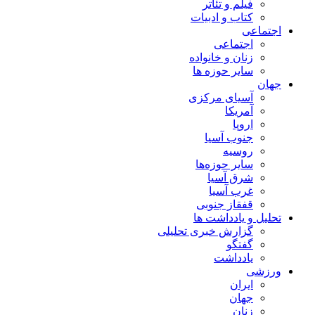
فیلم و تئاتر
کتاب و ادبیات
اجتماعی
اجتماعی
زنان و خانواده
سایر حوزه ها
جهان
آسیای مرکزی
آمریکا
اروپا
جنوب آسیا
روسیه
سایر حوزه‌ها
شرق آسیا
غرب آسیا
قفقاز جنوبی
تحلیل و یادداشت ها
گزارش خبری تحلیلی
گفتگو
یادداشت
ورزشی
ایران
جهان
زنان