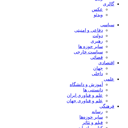
گالری
عکس
ویدئو
سیاسی
دفاعی و امنیتی
دولت
رهبری
سایر حوزه ها
سیاست خارجی
قضائی
اقتصادی
جهان
داخلی
علمی
آموزش و دانشگاه
دانستنی ها
علم و فناوری ایران
علم و فناوری جهان
فرهنگی
رسانه
سایر حوزه‌ها
فیلم و تئاتر
کتاب و ادبیات