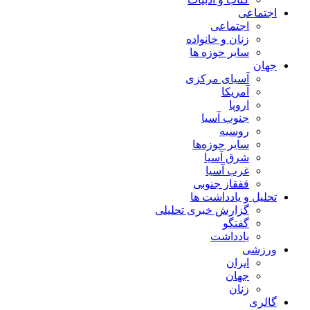
اجتماعی
اجتماعی
زنان و خانواده
سایر حوزه ها
جهان
آسیای مرکزی
آمریکا
اروپا
جنوب آسیا
روسیه
سایر حوزه‌ها
شرق آسیا
غرب آسیا
قفقاز جنوبی
تحلیل و یادداشت ها
گزارش خبری تحلیلی
گفتگو
یادداشت
ورزشی
ایران
جهان
زنان
گالری